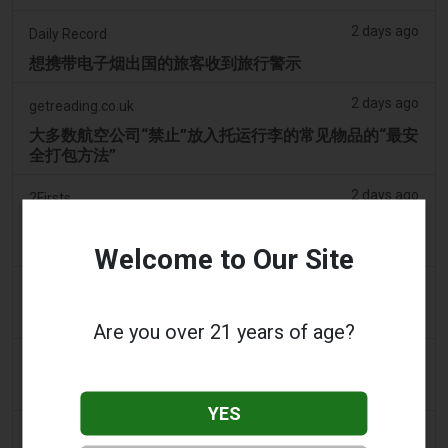
2 days ago
Daily Record
想携带电子烟出国的旅客收到旅行警示
2 days ago
getreading.co.uk
大多数航空公司“禁止”放入托运行李的常见物品的“最安
全打包方法”
2 days ago
2Firsts
2FIRSTS | 2000 万美元、永久禁令及分销商管控：
Posh 协议加强了伊利诺伊州电子烟合规要求
Welcome to Our Site
2 days ago
IOL
烟草法案：Dhlomo 呼吁采取危害减少方法
Are you over 21 years of age?
2 days ago
AsiaOne
司机协助调查，车内发现电子烟
YES
2 days ago
Pr Sync