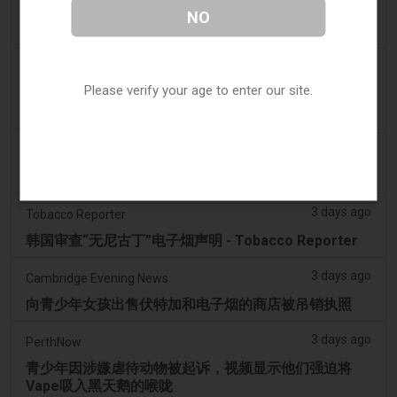
Vape Station 在阿联酋全境提供 Lost Mary 15,000 口
NO
一次性电子烟
2 days ago
2Firsts
Please verify your age to enter our site.
2FIRSTS | FDA 授权了另外四种尼古丁袋，审查试点已
扩展至初始决定之外
3 days ago
Juno News
OP-ED：为什么渥太华不应该禁止含香味的电子烟产品
3 days ago
Tobacco Reporter
韩国审查“无尼古丁”电子烟声明 - Tobacco Reporter
3 days ago
Cambridge Evening News
向青少年女孩出售伏特加和电子烟的商店被吊销执照
3 days ago
PerthNow
青少年因涉嫌虐待动物被起诉，视频显示他们强迫将
Vape吸入黑天鹅的喉咙