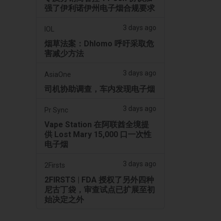
强了伊利诺伊州电子烟合规要求
3 days ago
IOL
烟草法案：Dhlomo 呼吁采取危
害减少方法
3 days ago
AsiaOne
司机协助调查，车内发现电子烟
3 days ago
Pr Sync
Vape Station 在阿联酋全境提
供 Lost Mary 15,000 口一次性
电子烟
3 days ago
2Firsts
2FIRSTS | FDA 授权了另外四种
尼古丁袋，审查试点已扩展至初
始决定之外