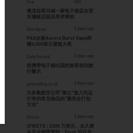
ago
Five
俄克拉荷马城一家电子烟店在货
车撞破店面后寻求帮助
3 days ago
Vice News
PAX全新Aurora Burst Vape附
赠4,000美元冒险大奖
3 days ago
Daily Record
想携带电子烟出国的旅客收到旅
行警示
3 days ago
getreading.co.uk
大多数航空公司“禁止”放入托运
行李的常见物品的“最安全打包
方法”
3 days ago
2Firsts
2FIRSTS | 2000 万美元、永久禁
令及分销商管控：Posh 协议加