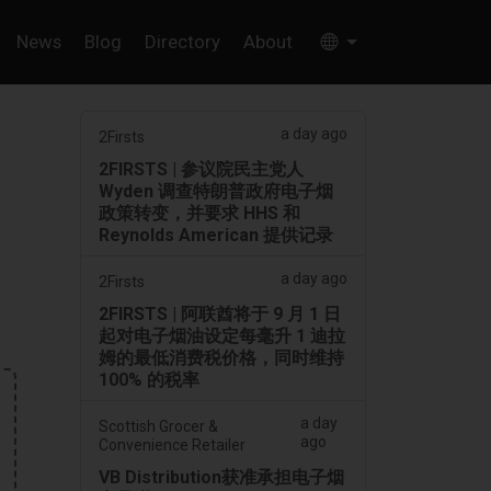
News
Blog
Directory
About
a day ago
2Firsts
2FIRSTS | 参议院民主党人
Wyden 调查特朗普政府电子烟
政策转变，并要求 HHS 和
Reynolds American 提供记录
a day ago
2Firsts
2FIRSTS | 阿联酋将于 9 月 1 日
起对电子烟油设定每毫升 1 迪拉
姆的最低消费税价格，同时维持
100% 的税率
a day
Scottish Grocer &
ago
Convenience Retailer
VB Distribution获准承担电子烟