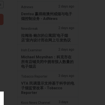
s
2 days ago
Adnews
Dentsu 赢得南澳州戒烟与电子
烟控制业务 - AdNews
2 days ago
Newsbreak
拉梅洛·鲍尔的公寓因‘电子烟
店’室内设计而在网上引发热议
2 days ago
Irish Examiner
Michael Moynihan：科克市在
所有店铺关闭中拥有惊人数量的
电子烟店
3 days ago
Tobacco Reporter
VTA 民调显示支持基于科学的电
子烟监管改革 - Tobacco
Reporter
3 days
Koco News Channel