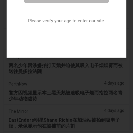
米比亚的未来领导者
3 days ago
7NEWS Australia
Please verify your age to enter our site.
少年在曼多拉法院因黑天鹅电子烟视频被起诉
3 days ago
Génération sans tabac
趣味性电子烟应用在智能手机上依然可以获取
4 days ago
ABC (Australian Broadcasting Corporation)
两名少年因涉嫌拍打天鹅并迫使其吸入电子烟烟雾而被
送往曼多拉法院
4 days ago
PerthNow
警方因视频显示本土黑天鹅被迫吸电子烟而指控两名青
少年动物虐待
4 days ago
The Mirror
EastEnders明星Shane Richie在加油站被拍到吸电子
烟，录像显示他在被捕前的片刻