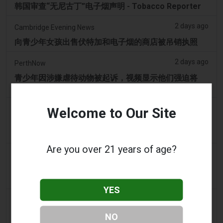
韩国审查“无尼古丁”电子烟声明 - Tobacco Reporter
2 days ago
Cambridge Evening News
向青少年女孩出售伏特加和电子烟的商店被吊销执照
2 days ago
PerthNow
青少年因涉嫌虐待动物被起诉，视频显示他们强迫将
Vape吸入黑天鹅的喉咙
3 days ago
Welcome to Our Site
2Firsts
中国江苏烟草垄断局和药品监管部门针对伪装成医疗器
械的非法电子烟销售，界定六类违规行为
Are you over 21 years of age?
3 days ago
Tobacco Reporter
宾夕法尼亚州在宪法挑战中捍卫风味电子烟法 -
Tobacco Reporter
YES
3 days ago
Confidentenamibia
利润高于学生：价值十亿美元的电子烟丑闻正在毒害纳
NO