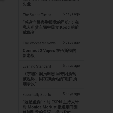
失业
5 days ago
The Straits Times
“感谢向警察举报我的司机”：在
私人租赁车辆中吸食 Kpod 的前
成瘾者
5 days ago
The Worcester News
Connect 2 Vapes 在伍斯特的
新老板
5 days ago
Evening Standard
《东端》演员谢恩·里奇因酒驾
被起诉，因在加油站的“粗口抽
烟争执”
5 days ago
Essentially Sports
“这是虚伪”：前 ESPN 主持人针
对 Monica McNutt 报道期间因
修脚引发的争议，抨击 Pat