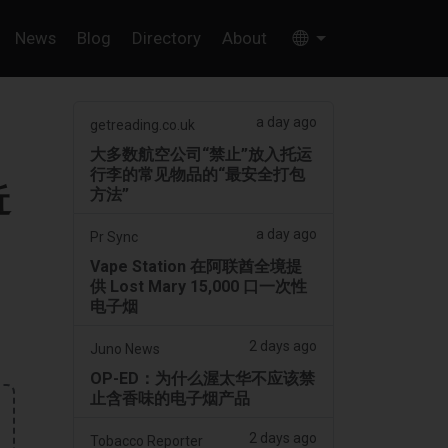
News
Blog
Directory
About
a day ago
getreading.co.uk
大多数航空公司“禁止”放入托运
行李的常见物品的“最安全打包
近
方法”
a day ago
Pr Sync
Vape Station 在阿联酋全境提
供 Lost Mary 15,000 口一次性
电子烟
2 days ago
Juno News
OP-ED：为什么渥太华不应该禁
止含香味的电子烟产品
2 days ago
Tobacco Reporter