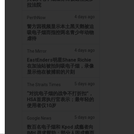
拉法院
4 days ago
PerthNow
警方因视频显示本土黑天鹅被迫
吸电子烟而指控两名青少年动物
虐待
4 days ago
The Mirror
EastEnders明星Shane Richie
在加油站被拍到吸电子烟，录像
显示他在被捕前的片刻
5 days ago
The Straits Times
“对抗电子烟的战争不打折扣”，
HSA首席执行官表示；最年轻的
使用者仅10岁
5 days ago
Google News
数百名电子烟和 Kpod 成瘾者向
IMH 寻求帮助；部分人因成瘾而