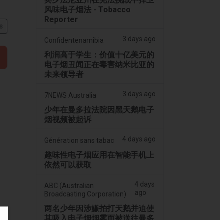
风味电子烟法 - Tobacco
Reporter
s
3 days ago
Confidentenamibia
利润高于学生：价值十亿美元的
电子烟丑闻正在毒害纳米比亚的
未来领导者
3 days ago
7NEWS Australia
少年在曼多拉法院因黑天鹅电子
烟视频被起诉
4 days ago
Génération sans tabac
趣味性电子烟应用在智能手机上
依然可以获取
4 days
ABC (Australian
ago
Broadcasting Corporation)
两名少年因涉嫌拍打天鹅并迫使
其吸入电子烟烟雾而被送往曼多