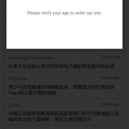
扩展至初始决定之外
Please verify your age to enter our site.
2 days ago
Juno News
OP-ED：为什么渥太华不应该禁止含香味的电子烟产品
2 days ago
Tobacco Reporter
韩国审查“无尼古丁”电子烟声明 - Tobacco Reporter
2 days ago
Cambridge Evening News
向青少年女孩出售伏特加和电子烟的商店被吊销执照
3 days ago
PerthNow
青少年因涉嫌虐待动物被起诉，视频显示他们强迫将
Vape吸入黑天鹅的喉咙
3 days ago
2Firsts
中国江苏烟草垄断局和药品监管部门针对伪装成医疗器
械的非法电子烟销售，界定六类违规行为