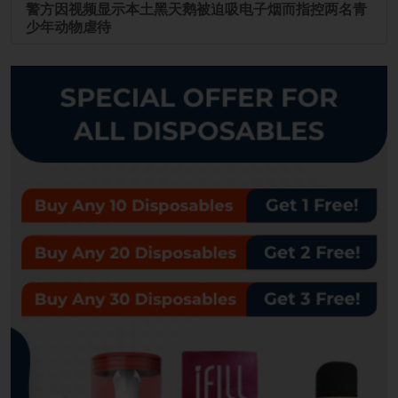
警方因视频显示本土黑天鹅被迫吸电子烟而指控两名青
少年动物虐待