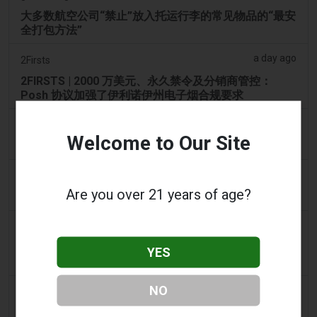
大多数航空公司“禁止”放入托运行李的常见物品的“最安
全打包方法”
a day ago
2Firsts
2FIRSTS | 2000 万美元、永久禁令及分销商管控：
Posh 协议加强了伊利诺伊州电子烟合规要求
a day ago
IOL
Welcome to Our Site
烟草法案：Dhlomo 呼吁采取危害减少方法
a day ago
AsiaOne
Are you over 21 years of age?
司机协助调查，车内发现电子烟
a day ago
Pr Sync
Vape Station 在阿联酋全境提供 Lost Mary 15,000 口
YES
一次性电子烟
NO
a day ago
2Firsts
2FIRSTS | FDA 授权了另外四种尼古丁袋，审查试点已