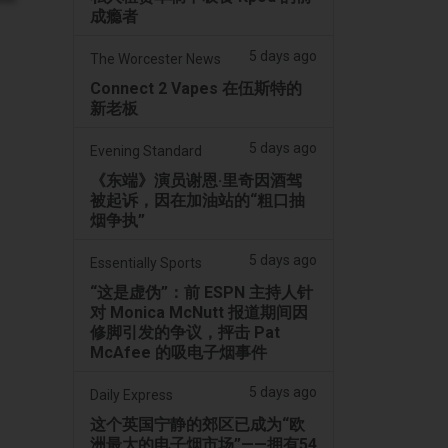
成瘾者
5 days ago
The Worcester News
Connect 2 Vapes 在伍斯特的
新老板
5 days ago
Evening Standard
《东端》演员谢恩·里奇因酒驾
被起诉，因在加油站的“粗口抽
烟争执”
5 days ago
Essentially Sports
“这是虚伪”：前 ESPN 主持人针
对 Monica McNutt 报道期间因
修脚引发的争议，抨击 Pat
McAfee 的吸电子烟事件
5 days ago
Daily Express
这个英国宁静的郊区已成为“欧
洲最大的电子烟市场”——拥有54