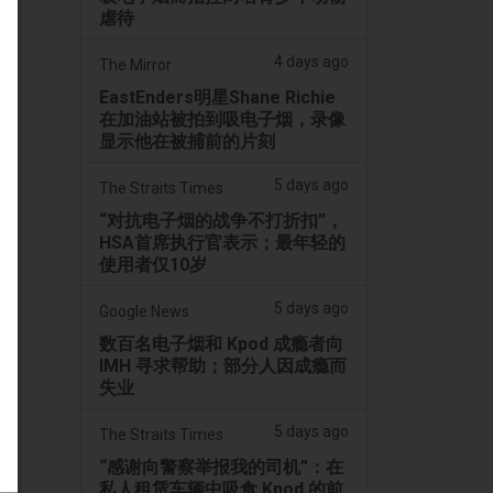
虐待
4 days ago
The Mirror
EastEnders明星Shane Richie
在加油站被拍到吸电子烟，录像
显示他在被捕前的片刻
5 days ago
The Straits Times
“对抗电子烟的战争不打折扣”，
HSA首席执行官表示；最年轻的
使用者仅10岁
5 days ago
Google News
数百名电子烟和 Kpod 成瘾者向
IMH 寻求帮助；部分人因成瘾而
失业
5 days ago
The Straits Times
“感谢向警察举报我的司机”：在
私人租赁车辆中吸食 Kpod 的前