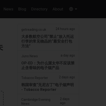
News
Blog
Directory
About
24 hours ago
getreading.co.uk
大多数航空公司“禁止”放入托运
行李的常见物品的“最安全打包
未
方法”
a day ago
Juno News
OP-ED：为什么渥太华不应该禁
止含香味的电子烟产品
2 days ago
Tobacco Reporter
韩国审查“无尼古丁”电子烟声明
- Tobacco Reporter
2 days
Cambridge Evening
ago
News