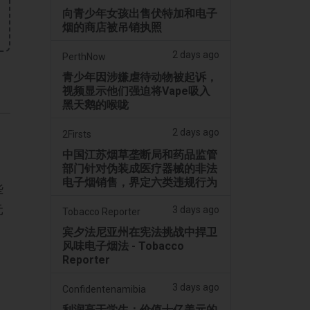
向青少年女孩出售伏特加和电子
烟的商店被吊销执照
2 days ago
PerthNow
青少年因涉嫌虐待动物被起诉，
视频显示他们强迫将Vape吸入
黑天鹅的喉咙
2 days ago
2Firsts
中国江苏烟草垄断局和药品监管
部门针对伪装成医疗器械的非法
电子烟销售，界定六类违规行为
些
元
3 days ago
Tobacco Reporter
宾夕法尼亚州在宪法挑战中捍卫
风味电子烟法 - Tobacco
Reporter
3 days ago
Confidentenamibia
利润高于学生：价值十亿美元的