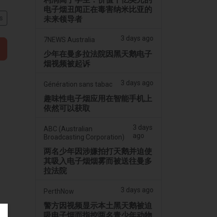
电子烟丑闻正在毒害纳米比亚的
s
未来领导者
3 days ago
7NEWS Australia
少年在曼多拉法院因黑天鹅电子
烟视频被起诉
3 days ago
Génération sans tabac
趣味性电子烟应用在智能手机上
依然可以获取
3 days
ABC (Australian
ago
Broadcasting Corporation)
两名少年因涉嫌拍打天鹅并迫使
其吸入电子烟烟雾而被送往曼多
拉法院
3 days ago
PerthNow
警方因视频显示本土黑天鹅被迫
吸电子烟而指控两名青少年动物