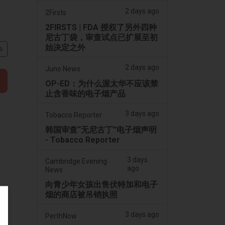
2 days ago
2Firsts
2FIRSTS | FDA 授权了另外四种
尼古丁袋，审查试点已扩展至初
始决定之外
s
2 days ago
Juno News
OP-ED：为什么渥太华不应该禁
止含香味的电子烟产品
3 days ago
Tobacco Reporter
韩国审查“无尼古丁”电子烟声明
- Tobacco Reporter
3 days
Cambridge Evening
ago
News
向青少年女孩出售伏特加和电子
烟的商店被吊销执照
3 days ago
PerthNow