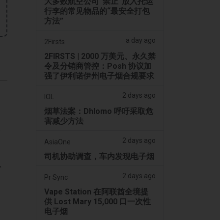
大多数航空公司“禁止”放入托运
行李的常见物品的“最安全打包
方法”
a day ago
2Firsts
2FIRSTS | 2000 万美元、永久禁
令及分销商管控：Posh 协议加
强了伊利诺伊州电子烟合规要求
2 days ago
IOL
烟草法案：Dhlomo 呼吁采取危
害减少方法
西
2 days ago
AsiaOne
曾
司机协助调查，车内发现电子烟
认
2 days ago
Pr Sync
Vape Station 在阿联酋全境提
供 Lost Mary 15,000 口一次性
电子烟