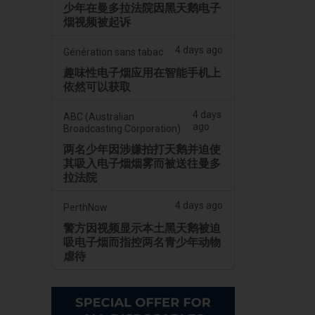
少年在曼多拉法院因黑天鹅电子
烟视频被起诉
4 days ago
Génération sans tabac
趣味性电子烟应用在智能手机上
依然可以获取
4 days
ABC (Australian
ago
Broadcasting Corporation)
两名少年因涉嫌拍打天鹅并迫使
其吸入电子烟烟雾而被送往曼多
拉法院
4 days ago
PerthNow
警方因视频显示本土黑天鹅被迫
吸电子烟而指控两名青少年动物
虐待