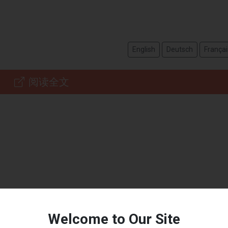
English
Deutsch
Françai
阅读全文
Welcome to Our Site