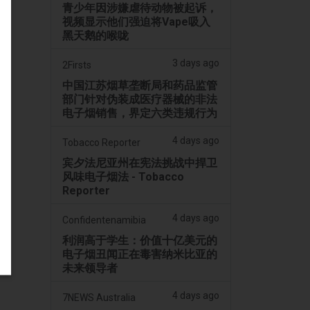
青少年因涉嫌虐待动物被起诉，
视频显示他们强迫将Vape吸入
黑天鹅的喉咙
3 days ago
2Firsts
中国江苏烟草垄断局和药品监管
部门针对伪装成医疗器械的非法
电子烟销售，界定六类违规行为
4 days ago
Tobacco Reporter
宾夕法尼亚州在宪法挑战中捍卫
风味电子烟法 - Tobacco
Reporter
4 days ago
Confidentenamibia
利润高于学生：价值十亿美元的
电子烟丑闻正在毒害纳米比亚的
未来领导者
4 days ago
7NEWS Australia