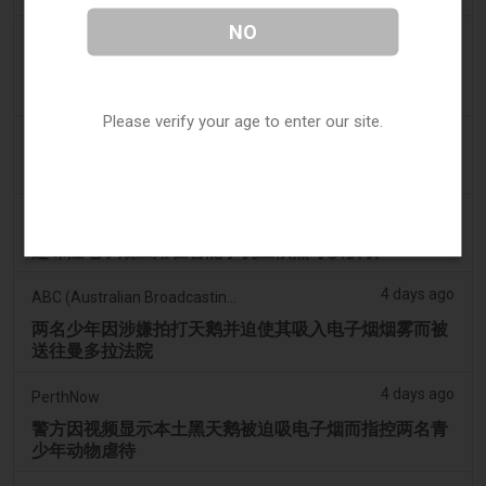
NO
3 days ago
Confidentenamibia
利润高于学生：价值十亿美元的电子烟丑闻正在毒害纳
米比亚的未来领导者
Please verify your age to enter our site.
3 days ago
7NEWS Australia
少年在曼多拉法院因黑天鹅电子烟视频被起诉
4 days ago
Génération sans tabac
趣味性电子烟应用在智能手机上依然可以获取
4 days ago
ABC (Australian Broadcasting Corporation)
两名少年因涉嫌拍打天鹅并迫使其吸入电子烟烟雾而被
送往曼多拉法院
4 days ago
PerthNow
警方因视频显示本土黑天鹅被迫吸电子烟而指控两名青
少年动物虐待