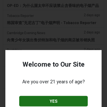
OP-ED：为什么渥太华不应该禁止含香味的电子烟产品
2 days ago
Tobacco Reporter
韩国审查“无尼古丁”电子烟声明 - Tobacco Reporter
2 days ago
Cambridge Evening News
向青少年女孩出售伏特加和电子烟的商店被吊销执照
2 days ago
PerthNow
青少年因涉嫌虐待动物被起诉，视频显示他们强迫将
Vape吸入黑天鹅的喉咙
Welcome to Our Site
3 days ago
2Firsts
中国江苏烟草垄断局和药品监管部门针对伪装成医疗器
Are you over 21 years of age?
械的非法电子烟销售，界定六类违规行为
3 days ago
Tobacco Reporter
YES
宾夕法尼亚州在宪法挑战中捍卫风味电子烟法 -
Tobacco Reporter