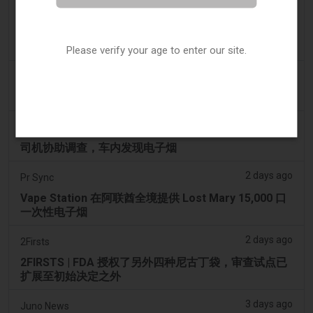
2 days ago
2Firsts
2FIRSTS | 2000 万美元、永久禁令及分销商管控：
Posh 协议加强了伊利诺伊州电子烟合规要求
Please verify your age to enter our site.
2 days ago
IOL
烟草法案：Dhlomo 呼吁采取危害减少方法
2 days ago
AsiaOne
司机协助调查，车内发现电子烟
2 days ago
Pr Sync
Vape Station 在阿联酋全境提供 Lost Mary 15,000 口
一次性电子烟
2 days ago
2Firsts
2FIRSTS | FDA 授权了另外四种尼古丁袋，审查试点已
扩展至初始决定之外
3 days ago
Juno News