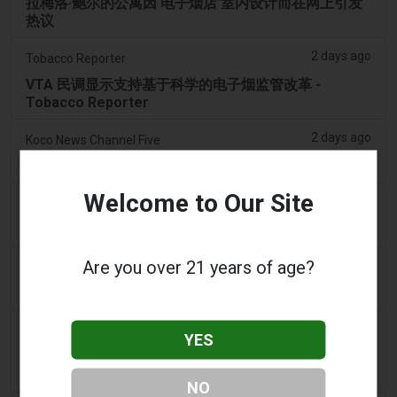
拉梅洛·鲍尔的公寓因‘电子烟店’室内设计而在网上引发
热议
2 days ago
Tobacco Reporter
VTA 民调显示支持基于科学的电子烟监管改革 -
Tobacco Reporter
2 days ago
Koco News Channel Five
俄克拉荷马城一家电子烟店在货车撞破店面后寻求帮助
Welcome to Our Site
2 days ago
Vice News
PAX全新Aurora Burst Vape附赠4,000美元冒险大奖
Are you over 21 years of age?
2 days ago
Daily Record
想携带电子烟出国的旅客收到旅行警示
2 days ago
getreading.co.uk
YES
大多数航空公司“禁止”放入托运行李的常见物品的“最安
全打包方法”
NO