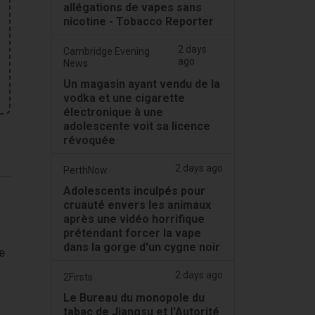
allégations de vapes sans
nicotine - Tobacco Reporter
2 days
Cambridge Evening
ago
News
Un magasin ayant vendu de la
vodka et une cigarette
électronique à une
adolescente voit sa licence
révoquée
2 days ago
PerthNow
Adolescents inculpés pour
cruauté envers les animaux
après une vidéo horrifique
prétendant forcer la vape
dans la gorge d'un cygne noir
e
2 days ago
2Firsts
Le Bureau du monopole du
tabac de Jiangsu et l'Autorité