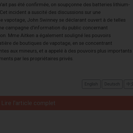
 n'ait pas été confirmée, on soupçonne des batteries lithium-
Cet incident a suscité des discussions sur une
 vapotage, John Swinney se déclarant ouvert à de telles
ne campagne d'information du public concernant
m-ion. Mme Aitken a également souligné les pouvoirs
atière de boutiques de vapotage, en se concentrant
ntes aux mineurs, et a appelé à des pouvoirs plus importants
ments par les propriétaires privés.
English
Deutsch
中
Lire l'article complet