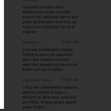
La police inculpe deux
adolescents pour cruauté
envers les animaux après une
vidéo prétendant montrer un
cygne noir indigène forcé à
vapoter
4 days ago
The Mirror
L'acteur EastEnders Shane
Richie vu avec un vapoteur
dans une station-service
dans des images prises juste
avant son arrestation
5 days ago
The Straits Times
« Pas de relâchement dans la
guerre contre la vape »,
déclare le directeur exécutif
de l'HSA ; le plus jeune abusif
avait 10 ans