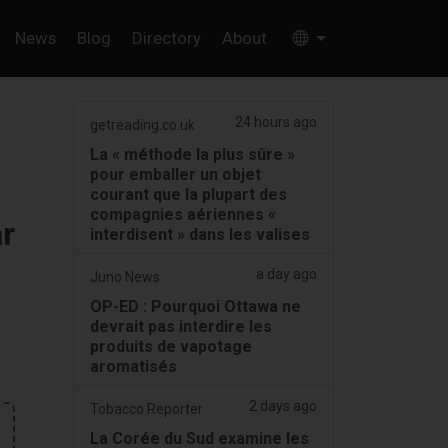
News
Blog
Directory
About
24 hours ago
getreading.co.uk
La « méthode la plus sûre »
pour emballer un objet
courant que la plupart des
compagnies aériennes «
ar
interdisent » dans les valises
a day ago
Juno News
OP-ED : Pourquoi Ottawa ne
devrait pas interdire les
produits de vapotage
aromatisés
2 days ago
Tobacco Reporter
La Corée du Sud examine les