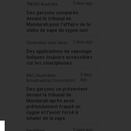
3 days ago
7NEWS Australia
Des garçons comparés
devant le tribunal de
Mandurah pour l'affaire de la
vidéo de vape du cygne noir
3 days ago
Génération sans tabac
Des applications de vapotage
ludiques toujours accessibles
sur les smartphones
3 days
ABC (Australian
ago
Broadcasting Corporation)
Des garçons se présentent
devant le tribunal de
Mandurah après avoir
prétendument frappé un
cygne et l'avoir forcé à
inhaler de la vape
3 days ago
PerthNow