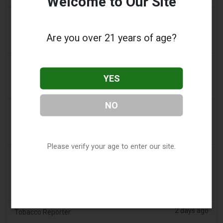
Welcome to Our Site
2 days ago
Yahoo! News
Zu viele Vape-Shops in der Einkaufsstraße,
Are you over 21 years of age?
behaupten Shopper
2 days ago
Adnews
YES
Dentsu gewinnt SA's Konto für Tabakentwöhnung
und Vaping-Kontrolle - AdNews
NO
2 days ago
Newsbreak
LaMelo Balls Wohnung wird online wegen des
„Vape-Shop“-Innenaussehens aufgegriffen
Please verify your age to enter our site.
2 days ago
Irish Examiner
Michael Moynihan: Cork City hat unter allen
Ladenstädlern eine erstaunliche Anzahl von Vape-
Shops
2 days ago
Tobacco Reporter