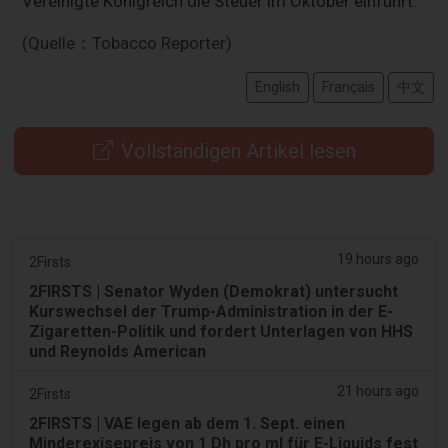
Vereinigte Königreich die Steuer im Oktober einführt.
(Quelle：Tobacco Reporter)
English
Français
中文
Vollständigen Artikel lesen
19 hours ago
2Firsts
2FIRSTS | Senator Wyden (Demokrat) untersucht
Kurswechsel der Trump-Administration in der E-
Zigaretten-Politik und fordert Unterlagen von HHS
und Reynolds American
21 hours ago
2Firsts
2FIRSTS | VAE legen ab dem 1. Sept. einen
Minderexisepreis von 1 Dh pro ml für E-Liquids fest