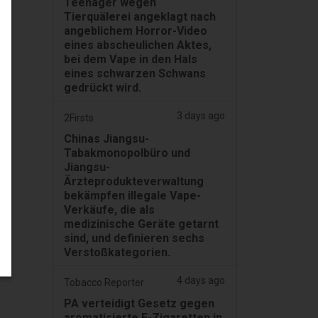
Teenager wegen
Tierquälerei angeklagt nach
angeblichem Horror-Video
eines abscheulichen Aktes,
bei dem Vape in den Hals
eines schwarzen Schwans
gedrückt wird.
3 days ago
2Firsts
Chinas Jiangsu-
Tabakmonopolbüro und
Jiangsu-
Ärzteprodukteverwaltung
bekämpfen illegale Vape-
Verkäufe, die als
medizinische Geräte getarnt
sind, und definieren sechs
Verstoßkategorien.
4 days ago
Tobacco Reporter
PA verteidigt Gesetz gegen
aromatisierte E-Zigaretten in