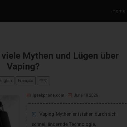
Home
 viele Mythen und Lügen über
Vaping?
English
Français
中文
igeekphone.com
June 18 2026
Vaping-Mythen entstehen durch sich
schnell ändernde Technologie,