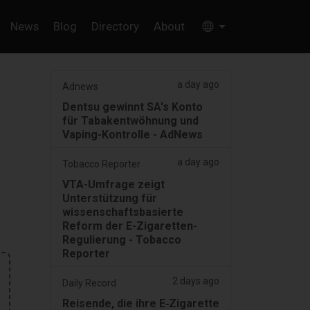
News
Blog
Directory
About
a day ago
Adnews
Dentsu gewinnt SA's Konto
für Tabakentwöhnung und
Vaping-Kontrolle - AdNews
a day ago
Tobacco Reporter
VTA-Umfrage zeigt
Unterstützung für
wissenschaftsbasierte
Reform der E-Zigaretten-
Regulierung - Tobacco
Reporter
2 days ago
Daily Record
Reisende, die ihre E‑Zigarette