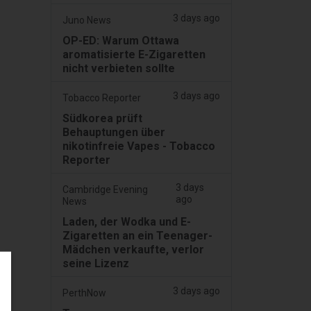
3 days ago
Juno News
OP-ED: Warum Ottawa
aromatisierte E-Zigaretten
nicht verbieten sollte
3 days ago
Tobacco Reporter
Südkorea prüft
Behauptungen über
nikotinfreie Vapes - Tobacco
Reporter
3 days
Cambridge Evening
ago
News
Laden, der Wodka und E-
Zigaretten an ein Teenager-
Mädchen verkaufte, verlor
seine Lizenz
3 days ago
PerthNow