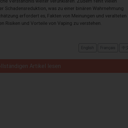
iche Verständnis weiter verunklären. Zudem fehlt vielen
er Schadensreduktion, was zu einer binären Wahrnehmung
nschätzung erfordert es, Fakten von Meinungen und veralteten
n Risiken und Vorteile von Vaping zu verstehen.
English
Français
中
llständigen Artikel lesen