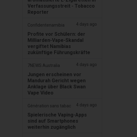
Verfassungsstreit - Tobacco
Reporter
4 days ago
Confidentenamibia
Profite vor Schülern: der
Milliarden-Vape-Skandal
vergiftet Namibias
zukünftige Führungskräfte
4 days ago
7NEWS Australia
Jungen erscheinen vor
Mandurah Gericht wegen
Anklage über Black Swan
Vape Video
4 days ago
Génération sans tabac
Spielerische Vaping-Apps
sind auf Smartphones
weiterhin zugänglich