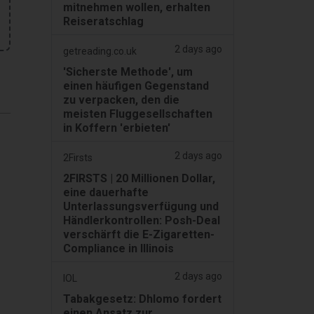
mitnehmen wollen, erhalten
Reiseratschlag
2 days ago
getreading.co.uk
'Sicherste Methode', um
einen häufigen Gegenstand
zu verpacken, den die
meisten Fluggesellschaften
in Koffern 'erbieten'
2 days ago
2Firsts
2FIRSTS | 20 Millionen Dollar,
eine dauerhafte
Unterlassungsverfügung und
Händlerkontrollen: Posh-Deal
verschärft die E-Zigaretten-
Compliance in Illinois
2 days ago
IOL
Tabakgesetz: Dhlomo fordert
einen Ansatz zur