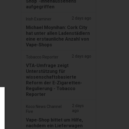
Shop“-Innenaussehens
aufgegriffen
2 days ago
Irish Examiner
Michael Moynihan: Cork City
hat unter allen Ladenstädlern
eine erstaunliche Anzahl von
Vape-Shops
2 days ago
Tobacco Reporter
VTA-Umfrage zeigt
Unterstützung für
wissenschaftsbasierte
Reform der E-Zigaretten-
Regulierung - Tobacco
Reporter
2 days
Koco News Channel
ago
Five
Vape-Shop bittet um Hilfe,
nachdem ein Lieferwagen