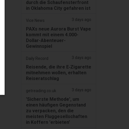
durch die Schaufensterfront
in Oklahoma City gefahren ist
3 days ago
Vice News
PAXs neue Aurora Burst Vape
kommt mit einem 4.000-
Dollar-Abenteuer-
Gewinnspiel
3 days ago
Daily Record
Reisende, die ihre E‑Zigarette
mitnehmen wollen, erhalten
Reiseratschlag
3 days ago
getreading.co.uk
'Sicherste Methode', um
einen häufigen Gegenstand
zu verpacken, den die
meisten Fluggesellschaften
in Koffern 'erbieten'