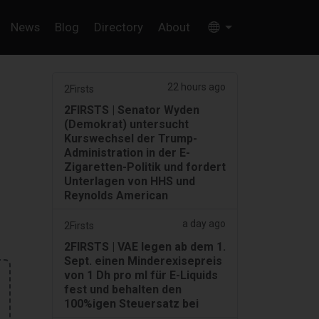
News
Blog
Directory
About
22 hours ago
2Firsts
2FIRSTS | Senator Wyden
(Demokrat) untersucht
Kurswechsel der Trump-
Administration in der E-
Zigaretten-Politik und fordert
Unterlagen von HHS und
Reynolds American
a day ago
2Firsts
2FIRSTS | VAE legen ab dem 1.
Sept. einen Minderexisepreis
von 1 Dh pro ml für E-Liquids
fest und behalten den
100%igen Steuersatz bei