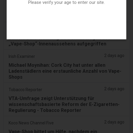
2 days ago
Adnews
Please verify your age to enter our site.
Dentsu gewinnt SA's Konto für Tabakentwöhnung
und Vaping-Kontrolle - AdNews
2 days ago
Newsbreak
LaMelo Balls Wohnung wird online wegen des
„Vape-Shop“-Innenaussehens aufgegriffen
2 days ago
Irish Examiner
Michael Moynihan: Cork City hat unter allen
Ladenstädlern eine erstaunliche Anzahl von Vape-
Shops
2 days ago
Tobacco Reporter
VTA-Umfrage zeigt Unterstützung für
wissenschaftsbasierte Reform der E-Zigaretten-
Regulierung - Tobacco Reporter
2 days ago
Koco News Channel Five
Vape-Shop bittet um Hilfe, nachdem ein