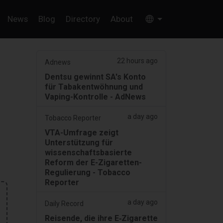
News
Blog
Directory
About
22 hours ago
Adnews
Dentsu gewinnt SA's Konto
für Tabakentwöhnung und
Vaping-Kontrolle - AdNews
a day ago
Tobacco Reporter
VTA-Umfrage zeigt
Unterstützung für
wissenschaftsbasierte
Reform der E-Zigaretten-
Regulierung - Tobacco
Reporter
a day ago
Daily Record
Reisende, die ihre E‑Zigarette