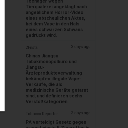
Teenager wegen
Tierquälerei angeklagt nach
angeblichem Horror-Video
eines abscheulichen Aktes,
bei dem Vape in den Hals
eines schwarzen Schwans
gedrückt wird.
3 days ago
2Firsts
Chinas Jiangsu-
Tabakmonopolbüro und
Jiangsu-
Ärzteprodukteverwaltung
bekämpfen illegale Vape-
Verkäufe, die als
medizinische Geräte getarnt
sind, und definieren sechs
Verstoßkategorien.
3 days ago
Tobacco Reporter
PA verteidigt Gesetz gegen
aromatisierte E-Zigaretten in