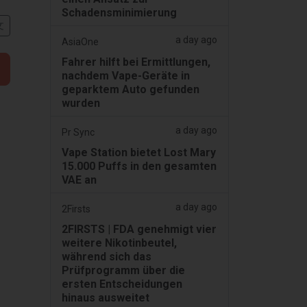
Schadensminimierung
文
a day ago
AsiaOne
Fahrer hilft bei Ermittlungen,
nachdem Vape-Geräte in
geparktem Auto gefunden
wurden
a day ago
Pr Sync
Vape Station bietet Lost Mary
15.000 Puffs in den gesamten
VAE an
a day ago
2Firsts
2FIRSTS | FDA genehmigt vier
weitere Nikotinbeutel,
während sich das
Prüfprogramm über die
ersten Entscheidungen
hinaus ausweitet