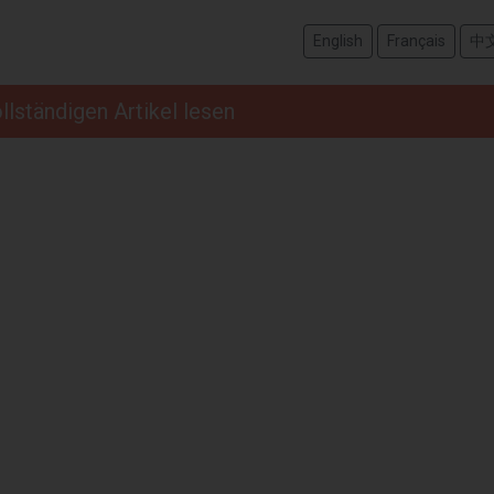
English
Français
中
llständigen Artikel lesen