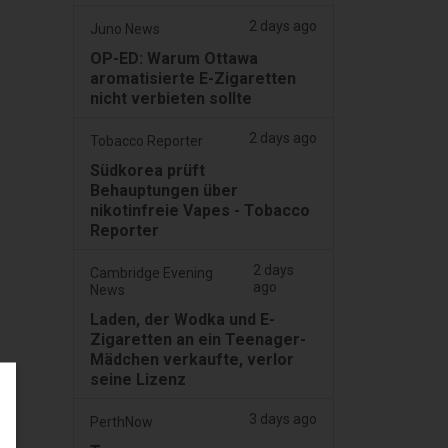
2 days ago
Juno News
OP-ED: Warum Ottawa
aromatisierte E-Zigaretten
nicht verbieten sollte
2 days ago
Tobacco Reporter
Südkorea prüft
Behauptungen über
nikotinfreie Vapes - Tobacco
Reporter
2 days
Cambridge Evening
ago
News
Laden, der Wodka und E-
Zigaretten an ein Teenager-
Mädchen verkaufte, verlor
seine Lizenz
3 days ago
PerthNow