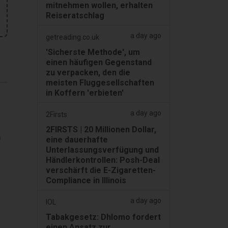
mitnehmen wollen, erhalten
Reiseratschlag
a day ago
getreading.co.uk
'Sicherste Methode', um
einen häufigen Gegenstand
zu verpacken, den die
meisten Fluggesellschaften
in Koffern 'erbieten'
a day ago
2Firsts
2FIRSTS | 20 Millionen Dollar,
m
eine dauerhafte
Unterlassungsverfügung und
Händlerkontrollen: Posh-Deal
verschärft die E-Zigaretten-
Compliance in Illinois
a day ago
IOL
Tabakgesetz: Dhlomo fordert
einen Ansatz zur