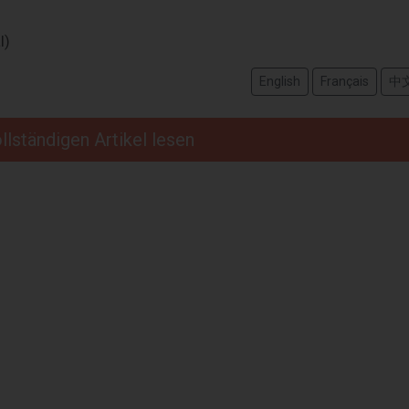
l)
English
Français
中
llständigen Artikel lesen