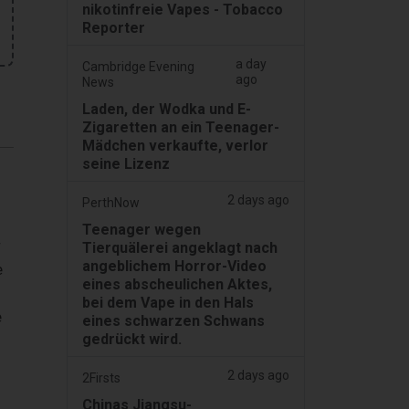
nikotinfreie Vapes - Tobacco
Reporter
a day
Cambridge Evening
ago
News
Laden, der Wodka und E-
Zigaretten an ein Teenager-
Mädchen verkaufte, verlor
seine Lizenz
2 days ago
PerthNow
Teenager wegen
r
Tierquälerei angeklagt nach
angeblichem Horror-Video
e
eines abscheulichen Aktes,
bei dem Vape in den Hals
e
eines schwarzen Schwans
gedrückt wird.
2 days ago
2Firsts
Chinas Jiangsu-