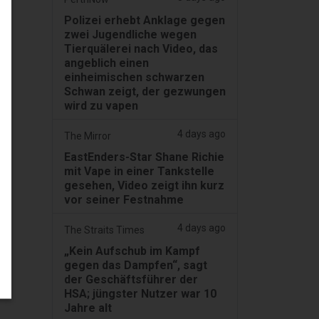
Polizei erhebt Anklage gegen
zwei Jugendliche wegen
Tierquälerei nach Video, das
angeblich einen
einheimischen schwarzen
Schwan zeigt, der gezwungen
wird zu vapen
4 days ago
The Mirror
EastEnders-Star Shane Richie
mit Vape in einer Tankstelle
gesehen, Video zeigt ihn kurz
vor seiner Festnahme
4 days ago
The Straits Times
„Kein Aufschub im Kampf
gegen das Dampfen“, sagt
der Geschäftsführer der
HSA; jüngster Nutzer war 10
Jahre alt