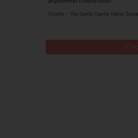
angenehmes Erlebnis bietet.
(Quelle：The Santa Clarita Valley Signa
Vo