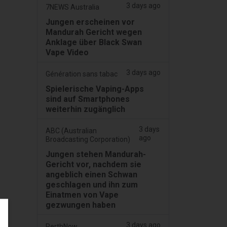
3 days ago
7NEWS Australia
Jungen erscheinen vor
Mandurah Gericht wegen
Anklage über Black Swan
Vape Video
3 days ago
Génération sans tabac
Spielerische Vaping-Apps
sind auf Smartphones
weiterhin zugänglich
3 days
ABC (Australian
ago
Broadcasting Corporation)
Jungen stehen Mandurah-
Gericht vor, nachdem sie
angeblich einen Schwan
geschlagen und ihn zum
Einatmen von Vape
gezwungen haben
3 days ago
PerthNow