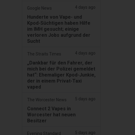
4 days ago
Google News
Hunderte von Vape- und
Kpod-Süchtigen haben Hilfe
im IMH gesucht; einige
verloren Jobs aufgrund der
Sucht
4 days ago
The Straits Times
„Dankbar für den Fahrer, der
mich bei der Polizei gemeldet
hat“: Ehemaliger Kpod-Junkie,
der in einem Privat-Taxi
vaped
5 days ago
The Worcester News
Connect 2 Vapes in
Worcester hat neuen
Besitzer
5 days ago
Evening Standard