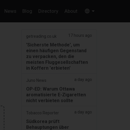
News
Blog
Directory
About
17 hours ago
getreading.co.uk
'Sicherste Methode', um
einen häufigen Gegenstand
zu verpacken, den die
meisten Fluggesellschaften
in Koffern 'erbieten'
a day ago
Juno News
OP-ED: Warum Ottawa
aromatisierte E-Zigaretten
nicht verbieten sollte
a day ago
Tobacco Reporter
Südkorea prüft
Behauptungen über