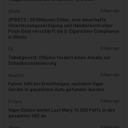
3 days ago
2Firsts
2FIRSTS | 20 Millionen Dollar, eine dauerhafte
Unterlassungsverfügung und Händlerkontrollen:
Posh-Deal verschärft die E-Zigaretten-Compliance
in Illinois
3 days ago
IOL
Tabakgesetz: Dhlomo fordert einen Ansatz zur
Schadensminimierung
3 days ago
AsiaOne
Fahrer hilft bei Ermittlungen, nachdem Vape-
Geräte in geparktem Auto gefunden wurden
3 days ago
Pr Sync
Vape Station bietet Lost Mary 15.000 Puffs in den
gesamten VAE an
3 days ago
2Firsts