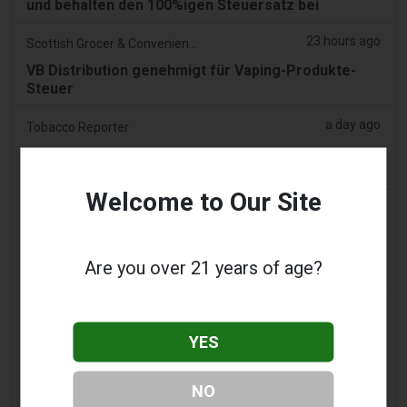
und behalten den 100%igen Steuersatz bei
23 hours ago
Scottish Grocer & Convenience Retailer
VB Distribution genehmigt für Vaping-Produkte-
Steuer
a day ago
Tobacco Reporter
Ohio wägt Autorität zur Durchsetzung illegaler
Vape-Verkäufe – Tobacco Reporter
Welcome to Our Site
a day ago
2Firsts
2FIRSTS | Ohio Oberster Gerichtshof prüft, ob
staatliches Verbraucherschutzgesetz
Are you over 21 years of age?
aromatisierte Vape-Verkäufe einschränken kann
2 days ago
Google News
Mann gibt Geständnis, Teil eines Syndikats
YES
gewesen zu sein, das 58.000 E-Zigaretten-Artikel
in einem Haus in Lentor und einem Condo in
NO
Sembawang gelagert hat