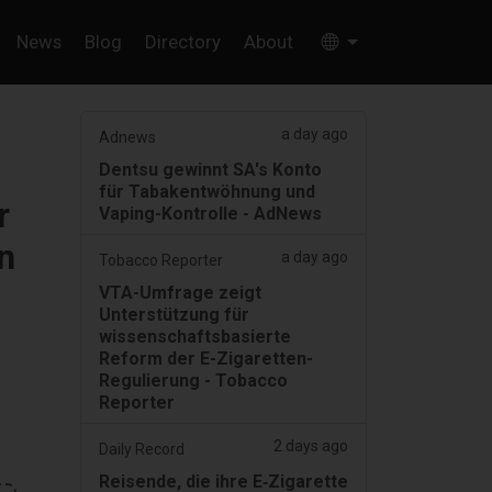
News
Blog
Directory
About
a day ago
Adnews
Dentsu gewinnt SA's Konto
für Tabakentwöhnung und
r
Vaping-Kontrolle - AdNews
n
a day ago
Tobacco Reporter
VTA-Umfrage zeigt
Unterstützung für
wissenschaftsbasierte
Reform der E-Zigaretten-
Regulierung - Tobacco
Reporter
2 days ago
Daily Record
Reisende, die ihre E‑Zigarette