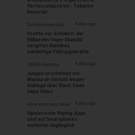
Verfassungsstreit - Tobacco
Reporter
4 days ago
Confidentenamibia
Profite vor Schülern: der
Milliarden-Vape-Skandal
vergiftet Namibias
zukünftige Führungskräfte
4 days ago
7NEWS Australia
Jungen erscheinen vor
Mandurah Gericht wegen
Anklage über Black Swan
Vape Video
4 days ago
Génération sans tabac
Spielerische Vaping-Apps
sind auf Smartphones
weiterhin zugänglich