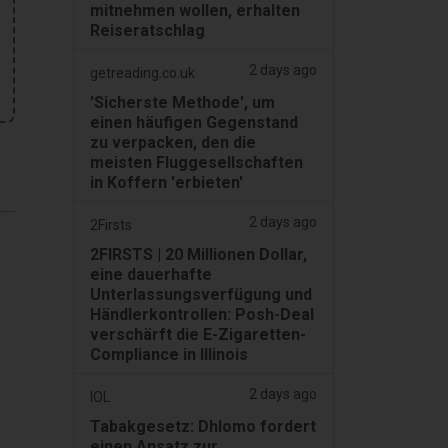
mitnehmen wollen, erhalten
Reiseratschlag
2 days ago
getreading.co.uk
'Sicherste Methode', um
einen häufigen Gegenstand
zu verpacken, den die
meisten Fluggesellschaften
in Koffern 'erbieten'
2 days ago
2Firsts
2FIRSTS | 20 Millionen Dollar,
eine dauerhafte
Unterlassungsverfügung und
Händlerkontrollen: Posh-Deal
verschärft die E-Zigaretten-
Compliance in Illinois
2 days ago
IOL
Tabakgesetz: Dhlomo fordert
einen Ansatz zur