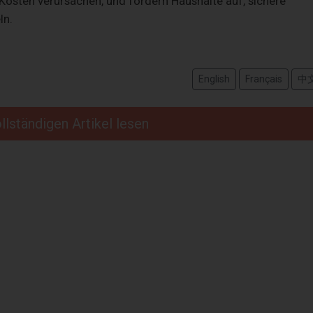
Kosten verursachen, und fordern Haushalte auf, sichere
ln.
English
Français
中
llständigen Artikel lesen