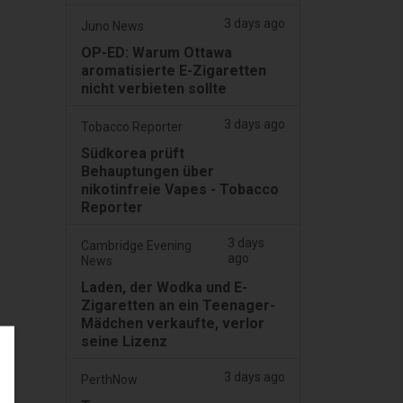
3 days ago
Juno News
OP-ED: Warum Ottawa
aromatisierte E-Zigaretten
nicht verbieten sollte
3 days ago
Tobacco Reporter
Südkorea prüft
Behauptungen über
nikotinfreie Vapes - Tobacco
Reporter
3 days
Cambridge Evening
ago
News
Laden, der Wodka und E-
Zigaretten an ein Teenager-
Mädchen verkaufte, verlor
seine Lizenz
3 days ago
PerthNow