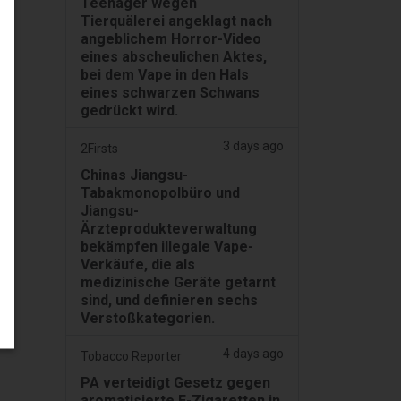
Teenager wegen
Tierquälerei angeklagt nach
angeblichem Horror-Video
eines abscheulichen Aktes,
bei dem Vape in den Hals
eines schwarzen Schwans
gedrückt wird.
3 days ago
2Firsts
Chinas Jiangsu-
Tabakmonopolbüro und
Jiangsu-
Ärzteprodukteverwaltung
bekämpfen illegale Vape-
Verkäufe, die als
medizinische Geräte getarnt
sind, und definieren sechs
Verstoßkategorien.
4 days ago
Tobacco Reporter
PA verteidigt Gesetz gegen
aromatisierte E-Zigaretten in