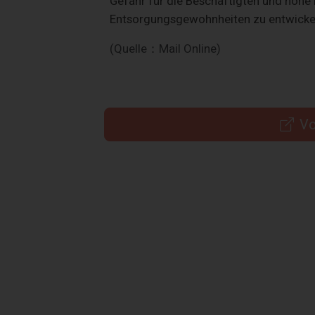
Gefahr für die Beschäftigten und hohe 
Entsorgungsgewohnheiten zu entwicke
(Quelle：Mail Online)
Vo