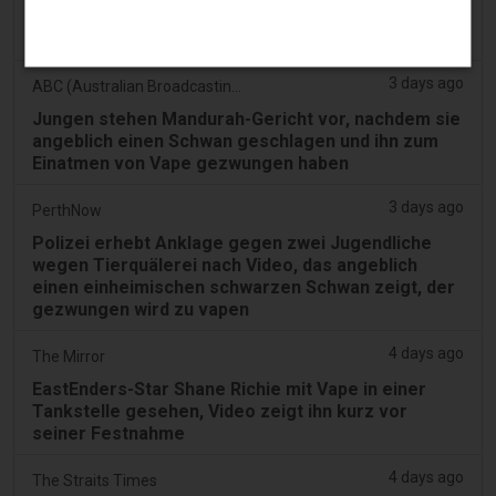
Spielerische Vaping-Apps sind auf Smartphones
weiterhin zugänglich
3 days ago
ABC (Australian Broadcasting Corporation)
Jungen stehen Mandurah-Gericht vor, nachdem sie
angeblich einen Schwan geschlagen und ihn zum
Einatmen von Vape gezwungen haben
3 days ago
PerthNow
Polizei erhebt Anklage gegen zwei Jugendliche
wegen Tierquälerei nach Video, das angeblich
einen einheimischen schwarzen Schwan zeigt, der
gezwungen wird zu vapen
4 days ago
The Mirror
EastEnders-Star Shane Richie mit Vape in einer
Tankstelle gesehen, Video zeigt ihn kurz vor
seiner Festnahme
4 days ago
The Straits Times