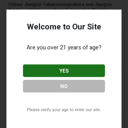
Chinas Jiangsu-Tabakmonopolbüro und Jiangsu-
Ärzteprodukteverwaltung bekämpfen illegale
Vape-Verkäufe, die als medizinische Geräte
getarnt sind, und definieren sechs
Welcome to Our Site
Verstoßkategorien.
3 days ago
Tobacco Reporter
Are you over 21 years of age?
PA verteidigt Gesetz gegen aromatisierte E-
Zigaretten in Verfassungsstreit - Tobacco
Reporter
YES
3 days ago
Confidentenamibia
Profite vor Schülern: der Milliarden-Vape-Skandal
vergiftet Namibias zukünftige Führungskräfte
NO
3 days ago
7NEWS Australia
Jungen erscheinen vor Mandurah Gericht wegen
Please verify your age to enter our site.
Anklage über Black Swan Vape Video
3 days ago
Génération sans tabac