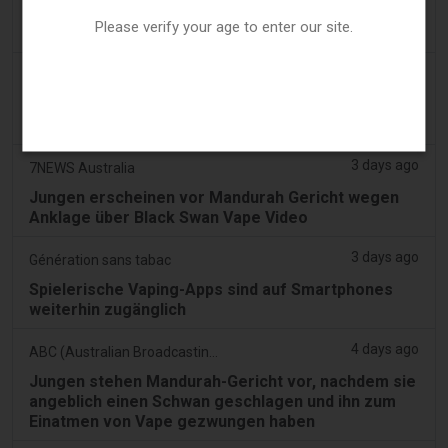
Zigaretten in Verfassungsstreit - Tobacco
Please verify your age to enter our site.
Reporter
3 days ago
Confidentenamibia
Profite vor Schülern: der Milliarden-Vape-Skandal
vergiftet Namibias zukünftige Führungskräfte
3 days ago
7NEWS Australia
Jungen erscheinen vor Mandurah Gericht wegen
Anklage über Black Swan Vape Video
3 days ago
Génération sans tabac
Spielerische Vaping-Apps sind auf Smartphones
weiterhin zugänglich
4 days ago
ABC (Australian Broadcasting Corporation)
Jungen stehen Mandurah-Gericht vor, nachdem sie
angeblich einen Schwan geschlagen und ihn zum
Einatmen von Vape gezwungen haben