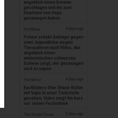
angeblich einen Schwan
geschlagen und ihn zum
Einatmen von Vape
gezwungen haben
4 days ago
PerthNow
Polizei erhebt Anklage gegen
zwei Jugendliche wegen
Tierquälerei nach Video, das
angeblich einen
einheimischen schwarzen
Schwan zeigt, der gezwungen
wird zu vapen
4 days ago
The Mirror
EastEnders-Star Shane Richie
mit Vape in einer Tankstelle
gesehen, Video zeigt ihn kurz
vor seiner Festnahme
5 days ago
The Straits Times