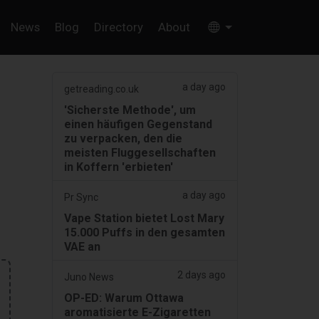
News
Blog
Directory
About
a day ago
getreading.co.uk
'Sicherste Methode', um
einen häufigen Gegenstand
zu verpacken, den die
meisten Fluggesellschaften
in Koffern 'erbieten'
a day ago
Pr Sync
Vape Station bietet Lost Mary
15.000 Puffs in den gesamten
VAE an
2 days ago
Juno News
OP-ED: Warum Ottawa
aromatisierte E-Zigaretten