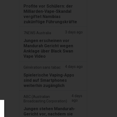
Profite vor Schülern: der
Milliarden-Vape-Skandal
vergiftet Namibias
zukünftige Führungskräfte
3 days ago
7NEWS Australia
Jungen erscheinen vor
Mandurah Gericht wegen
Anklage über Black Swan
Vape Video
4 days ago
Génération sans tabac
Spielerische Vaping-Apps
sind auf Smartphones
weiterhin zugänglich
4 days
ABC (Australian
ago
Broadcasting Corporation)
Jungen stehen Mandurah-
Gericht vor, nachdem sie