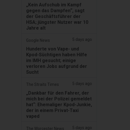
„Kein Aufschub im Kampf
gegen das Dampfen“, sagt
der Geschäftsführer der
HSA; jüngster Nutzer war 10
Jahre alt
5 days ago
Google News
Hunderte von Vape- und
Kpod-Süchtigen haben Hilfe
im IMH gesucht; einige
verloren Jobs aufgrund der
Sucht
5 days ago
The Straits Times
„Dankbar für den Fahrer, der
mich bei der Polizei gemeldet
hat“: Ehemaliger Kpod-Junkie,
der in einem Privat-Taxi
vaped
5 days ago
The Worcester News