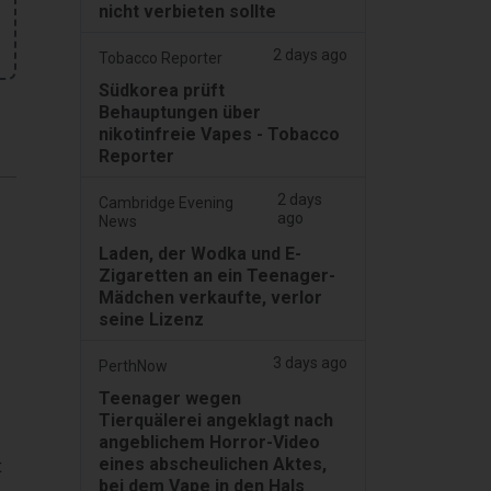
nicht verbieten sollte
2 days ago
Tobacco Reporter
Südkorea prüft
Behauptungen über
nikotinfreie Vapes - Tobacco
Reporter
2 days
Cambridge Evening
ago
News
Laden, der Wodka und E-
Zigaretten an ein Teenager-
Mädchen verkaufte, verlor
seine Lizenz
3 days ago
PerthNow
Teenager wegen
Tierquälerei angeklagt nach
angeblichem Horror-Video
eines abscheulichen Aktes,
t
bei dem Vape in den Hals