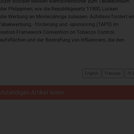
 Nutzer sozialer Medien wahrscheinlicher zum Tabakkonsum
der Philippinen, wie die Republikgesetz 11900, Lücken
 die Werbung an Minderjährige zulassen. Achilleos fordert ei
Tabakwerbung, -förderung und -sponsoring (TAPS) im
nisation Framework Convention on Tobacco Control,
kaufsflächen und der Bestrafung von Influencern, die den
English
Français
中
llständigen Artikel lesen