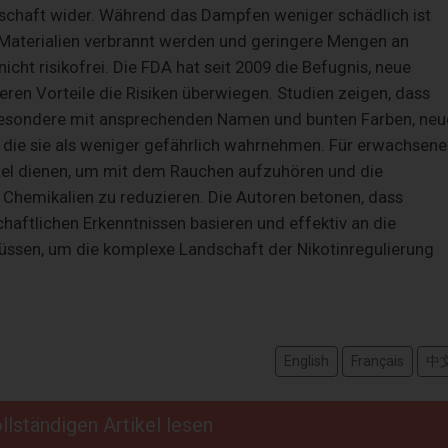
schaft wider. Während das Dampfen weniger schädlich ist
 Materialien verbrannt werden und geringere Mengen an
nicht risikofrei. Die FDA hat seit 2009 die Befugnis, neue
en Vorteile die Risiken überwiegen. Studien zeigen, dass
besondere mit ansprechenden Namen und bunten Farben, neu
, die sie als weniger gefährlich wahrnehmen. Für erwachsene
ttel dienen, um mit dem Rauchen aufzuhören und die
Chemikalien zu reduzieren. Die Autoren betonen, dass
haftlichen Erkenntnissen basieren und effektiv an die
ssen, um die komplexe Landschaft der Nikotinregulierung
English
Français
中
llständigen Artikel lesen