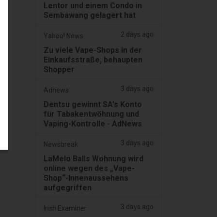
Lentor und einem Condo in
Sembawang gelagert hat
2 days ago
Yahoo! News
Zu viele Vape-Shops in der
Einkaufsstraße, behaupten
Shopper
3 days ago
Adnews
Dentsu gewinnt SA's Konto
für Tabakentwöhnung und
Vaping-Kontrolle - AdNews
3 days ago
Newsbreak
LaMelo Balls Wohnung wird
online wegen des „Vape-
Shop“-Innenaussehens
aufgegriffen
3 days ago
Irish Examiner