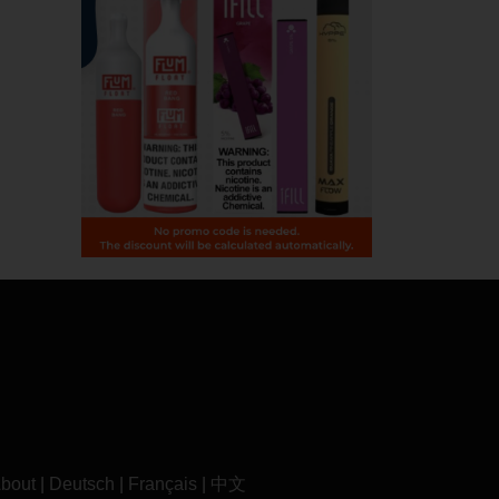
bout
|
Deutsch
|
Français
|
中文