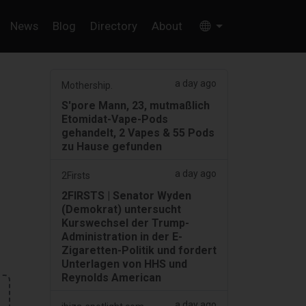
News
Blog
Directory
About
a day ago
Mothership.
S'pore Mann, 23, mutmaßlich
Etomidat-Vape-Pods
gehandelt, 2 Vapes & 55 Pods
zu Hause gefunden
a day ago
2Firsts
2FIRSTS | Senator Wyden
(Demokrat) untersucht
Kurswechsel der Trump-
Administration in der E-
Zigaretten-Politik und fordert
Unterlagen von HHS und
Reynolds American
a day ago