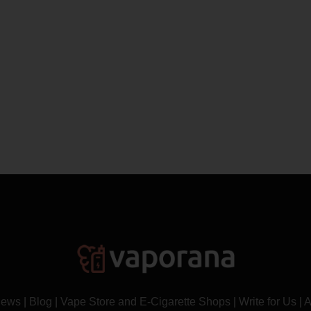
News
|
Blog
|
Vape Store and E-Cigarette Shops
|
Write for Us
|
A