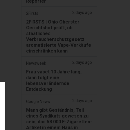
Reporter
2 days ago
2Firsts
2FIRSTS | Ohio Oberster
Gerichtshof prüft, ob
staatliches
Verbraucherschutzgesetz
aromatisierte Vape-Verkäufe
einschränken kann
2 days ago
Newsweek
Frau vapet 10 Jahre lang,
dann folgt eine
lebensverändernde
Entdeckung
2 days ago
Google News
Mann gibt Geständnis, Teil
eines Syndikats gewesen zu
sein, das 58.000 E-Zigaretten-
Artikel in einem Haus in