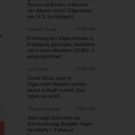
Stores an Boden, während
der Absatz von E-Zigaretten
um 14 % zurückgeht
a day ago
The Irish Times
e
Erhöhung der Vape-Steuer in
Erwägung gezogen, nachdem
sie in neun Monaten 22 Mio. €
eingespielt hat
a day ago
Tico Times
Costa Ricas neue E-
Zigaretten-Regeln sollten
heute in Kraft treten. Das
taten sie nicht.
2 days ago
文
Tobacco Reporter
Ohio wägt Autorität zur
Durchsetzung illegaler Vape-
Verkäufe – Tobacco