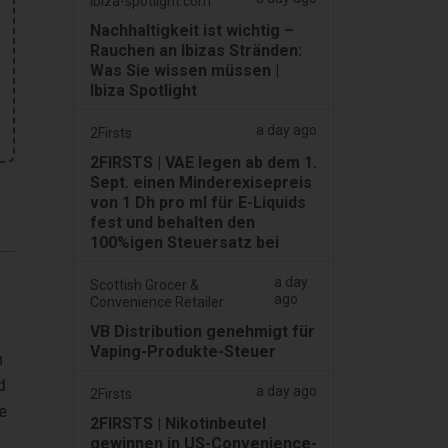
ibiza-spotlight.com
Nachhaltigkeit ist wichtig –
Rauchen an Ibizas Stränden:
Was Sie wissen müssen |
Ibiza Spotlight
a day ago
2Firsts
2FIRSTS | VAE legen ab dem 1.
Sept. einen Minderexisepreis
von 1 Dh pro ml für E-Liquids
fest und behalten den
100%igen Steuersatz bei
a day
Scottish Grocer &
ago
Convenience Retailer
VB Distribution genehmigt für
Vaping-Produkte-Steuer
n
d
a day ago
2Firsts
e
2FIRSTS | Nikotinbeutel
gewinnen in US-Convenience-