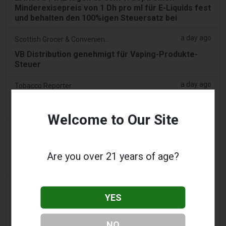
Minderexisepreis von 1 Dh pro ml für E-Liquids fest
und behalten den 100%igen Steuersatz bei
a day ago
Scottish Grocer & Convenience Retailer
VB Distribution genehmigt für Vaping-Produkte-
Steuer
a day ago
Tobacco Reporter
Ohio wägt Autorität zur Durchsetzung illegaler
Vape-Verkäufe – Tobacco Reporter
Welcome to Our Site
2 days ago
2Firsts
2FIRSTS | Ohio Oberster Gerichtshof prüft, ob
Are you over 21 years of age?
staatliches Verbraucherschutzgesetz
aromatisierte Vape-Verkäufe einschränken kann
2 days ago
Google News
YES
Mann gibt Geständnis, Teil eines Syndikats
gewesen zu sein, das 58.000 E-Zigaretten-Artikel
in einem Haus in Lentor und einem Condo in
NO