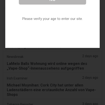
Sembawang gelagert hat
2 days ago
Yahoo! News
Please verify your age to enter our site.
Zu viele Vape-Shops in der Einkaufsstraße,
behaupten Shopper
2 days ago
Adnews
Dentsu gewinnt SA's Konto für Tabakentwöhnung
und Vaping-Kontrolle - AdNews
2 days ago
Newsbreak
LaMelo Balls Wohnung wird online wegen des
„Vape-Shop“-Innenaussehens aufgegriffen
2 days ago
Irish Examiner
Michael Moynihan: Cork City hat unter allen
Ladenstädlern eine erstaunliche Anzahl von Vape-
Shops
3 days ago
Tobacco Reporter