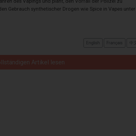
hren des Vapings und plant, den Vorfall der Polizei zu
den Gebrauch synthetischer Drogen wie Spice in Vapes unter
English
Français
中
llständigen Artikel lesen