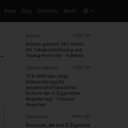
News
Blog
Directory
About
a day ago
Adnews
Dentsu gewinnt SA's Konto
für Tabakentwöhnung und
-
Vaping-Kontrolle - AdNews
a day ago
Tobacco Reporter
VTA-Umfrage zeigt
Unterstützung für
wissenschaftsbasierte
Reform der E-Zigaretten-
Regulierung - Tobacco
Reporter
2 days ago
Daily Record
Reisende, die ihre E‑Zigarette