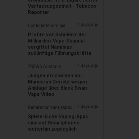
Verfassungsstreit - Tobacco
Reporter
4 days ago
Confidentenamibia
Profite vor Schülern: der
Milliarden-Vape-Skandal
vergiftet Namibias
zukünftige Führungskräfte
4 days ago
7NEWS Australia
Jungen erscheinen vor
Mandurah Gericht wegen
Anklage über Black Swan
Vape Video
4 days ago
Génération sans tabac
Spielerische Vaping-Apps
sind auf Smartphones
weiterhin zugänglich