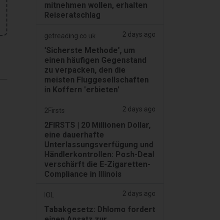
mitnehmen wollen, erhalten
Reiseratschlag
2 days ago
getreading.co.uk
'Sicherste Methode', um
einen häufigen Gegenstand
zu verpacken, den die
meisten Fluggesellschaften
in Koffern 'erbieten'
2 days ago
2Firsts
2FIRSTS | 20 Millionen Dollar,
eine dauerhafte
Unterlassungsverfügung und
Händlerkontrollen: Posh-Deal
verschärft die E-Zigaretten-
Compliance in Illinois
2 days ago
IOL
Tabakgesetz: Dhlomo fordert
einen Ansatz zur