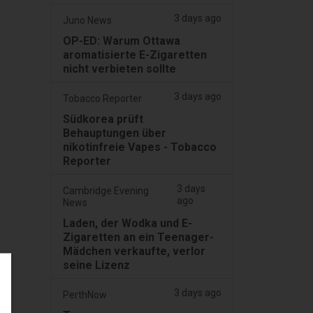
3 days ago
Juno News
OP-ED: Warum Ottawa
aromatisierte E-Zigaretten
nicht verbieten sollte
3 days ago
Tobacco Reporter
Südkorea prüft
Behauptungen über
nikotinfreie Vapes - Tobacco
Reporter
3 days
Cambridge Evening
ago
News
Laden, der Wodka und E-
Zigaretten an ein Teenager-
Mädchen verkaufte, verlor
seine Lizenz
3 days ago
PerthNow