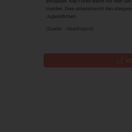
entlassen. Kay Fores warnt vor den Gefa
melden. Dies unterstreicht den steigen
Jugendlichen.
(Quelle：Headtopics)
Vo