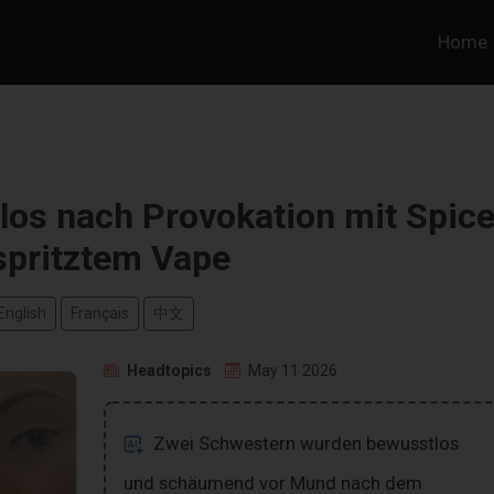
Home
os nach Provokation mit Spice
spritztem Vape
English
Français
中文
Headtopics
May 11 2026
Zwei Schwestern wurden bewusstlos
und schäumend vor Mund nach dem