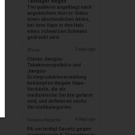
Teenager wegen
Tierquälerei angeklagt nach
angeblichem Horror-Video
eines abscheulichen Aktes,
bei dem Vape in den Hals
eines schwarzen Schwans
gedrückt wird.
3 days ago
2Firsts
Chinas Jiangsu-
Tabakmonopolbüro und
Jiangsu-
Ärzteprodukteverwaltung
bekämpfen illegale Vape-
Verkäufe, die als
medizinische Geräte getarnt
sind, und definieren sechs
Verstoßkategorien.
4 days ago
Tobacco Reporter
PA verteidigt Gesetz gegen
aromatisierte E-Zigaretten in