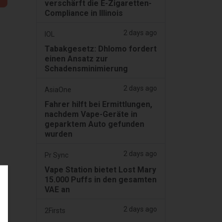
verschärft die E-Zigaretten-
Compliance in Illinois
2 days ago
IOL
Tabakgesetz: Dhlomo fordert
einen Ansatz zur
Schadensminimierung
2 days ago
AsiaOne
Fahrer hilft bei Ermittlungen,
nachdem Vape-Geräte in
geparktem Auto gefunden
wurden
2 days ago
Pr Sync
Vape Station bietet Lost Mary
15.000 Puffs in den gesamten
VAE an
2 days ago
2Firsts