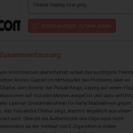
Chahal Vaping viral ging.
Vollständigen Artikel lesen
Zusammenfassung
e von Kontroversen überschattet, wobei das wichtigste Them
asthan Royals-Captain im Mittelpunkt des Problems, aber es
a Chahal, dem Bowler der Punjab Kings, Vaping auf einem Flu
 Diskussionen auf sozialen Medien ausgelöst und dazu geführt,
pieler Laxman Sivaramakrishnan für harte Maßnahmen gegen
eo, das Yuzvendra Chahal zeigt, stammt angeblich aus einem
ert wird. Obwohl die Authentizität des Clips noch nicht
insbesondere da der Verkauf von E-Zigaretten in Indien