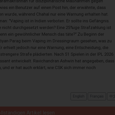
ivaramakrishnan für disziplinarische Maßnahmen gegen
wies ein Benutzer auf einen Post hin, der erwähnte, dass
n wurde, während Chahal nur eine Warnung erhalten hat.
: "Vaping ist in Indien verboten. Er sollte ins Gefängnis.
e nicht durchgesetzt werden? Eine 25%ige Strafzahlung ist
enn ein gewöhnlicher Mensch das täte?" Zu Beginn der
Riyan Parag beim Vaping im Dressingraum gesehen, was zu
 erhielt jedoch nur eine Warnung, eine Entscheidung, die
e strengere Strafe plädierten. Nach 51 Spielen in der IPL 2026
essant entwickelt. Ravichandran Ashwin hat angegeben, dass
, und er hat auch erklärt, wie CSK sich immer noch
English
Français
中
llständigen Artikel lesen