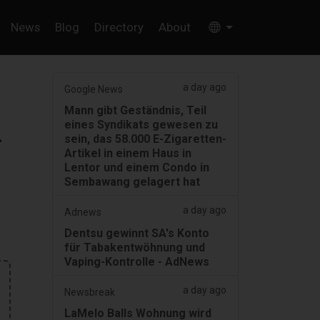
News
Blog
Directory
About
a day ago
Google News
Mann gibt Geständnis, Teil
eines Syndikats gewesen zu
-
sein, das 58.000 E-Zigaretten-
Artikel in einem Haus in
Lentor und einem Condo in
Sembawang gelagert hat
a day ago
Adnews
Dentsu gewinnt SA's Konto
für Tabakentwöhnung und
Vaping-Kontrolle - AdNews
a day ago
Newsbreak
LaMelo Balls Wohnung wird