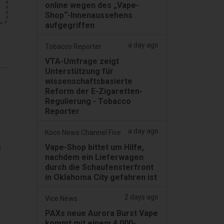
online wegen des „Vape-
Shop“-Innenaussehens
aufgegriffen
a day ago
Tobacco Reporter
VTA-Umfrage zeigt
Unterstützung für
wissenschaftsbasierte
Reform der E-Zigaretten-
Regulierung - Tobacco
Reporter
a
a day ago
Koco News Channel Five
g
Vape-Shop bittet um Hilfe,
nachdem ein Lieferwagen
durch die Schaufensterfront
in Oklahoma City gefahren ist
2 days ago
Vice News
PAXs neue Aurora Burst Vape
kommt mit einem 4.000-