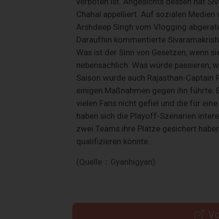
verboten ist. Angesichts dessen hat S
Chahal appelliert. Auf sozialen Medien 
Arshdeep Singh vom Vlogging abgerate
Daraufhin kommentierte Sivaramakrishnan
Was ist der Sinn von Gesetzen, wenn si
nebensächlich. Was würde passieren, w
Saison wurde auch Rajasthan-Captain 
einigen Maßnahmen gegen ihn führte. Er
vielen Fans nicht gefiel und die für ein
haben sich die Playoff-Szenarien inter
zwei Teams ihre Plätze gesichert haben
qualifizieren könnte.
(Quelle：Gyanhigyan)
Vo