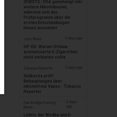
2FIRSTS | FDA genehmigt vier
weitere Nikotinbeutel,
während sich das
Prüfprogramm über die
ersten Entscheidungen
hinaus ausweitet
3 days ago
Juno News
OP-ED: Warum Ottawa
aromatisierte E-Zigaretten
nicht verbieten sollte
3 days ago
Tobacco Reporter
Südkorea prüft
Behauptungen über
nikotinfreie Vapes - Tobacco
Reporter
3 days
Cambridge Evening
ago
News
Laden, der Wodka und E-