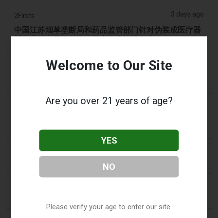
3 days ago
2Firsts
中国江苏烟草垄断局和药品监管部门针对伪装成医疗器
械的非法电子烟销售，界定六类违规行为
3 days ago
Tobacco Reporter
Welcome to Our Site
宾夕法尼亚州在宪法挑战中捍卫风味电子烟法 -
Tobacco Reporter
Are you over 21 years of age?
3 days ago
Confidentenamibia
利润高于学生：价值十亿美元的电子烟丑闻正在毒害纳
米比亚的未来领导者
YES
3 days ago
7NEWS Australia
少年在曼多拉法院因黑天鹅电子烟视频被起诉
NO
4 days ago
Génération sans tabac
趣味性电子烟应用在智能手机上依然可以获取
Please verify your age to enter our site.