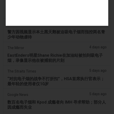
4 days ago
ABC (Australian Broadcasting Corporation)
两名少年因涉嫌拍打天鹅并迫使其吸入电子烟烟雾而被
送往曼多拉法院
4 days ago
PerthNow
警方因视频显示本土黑天鹅被迫吸电子烟而指控两名青
少年动物虐待
4 days ago
The Mirror
EastEnders明星Shane Richie在加油站被拍到吸电子
烟，录像显示他在被捕前的片刻
5 days ago
The Straits Times
“对抗电子烟的战争不打折扣”，HSA首席执行官表示；
最年轻的使用者仅10岁
5 days ago
Google News
数百名电子烟和 Kpod 成瘾者向 IMH 寻求帮助；部分人
因成瘾而失业