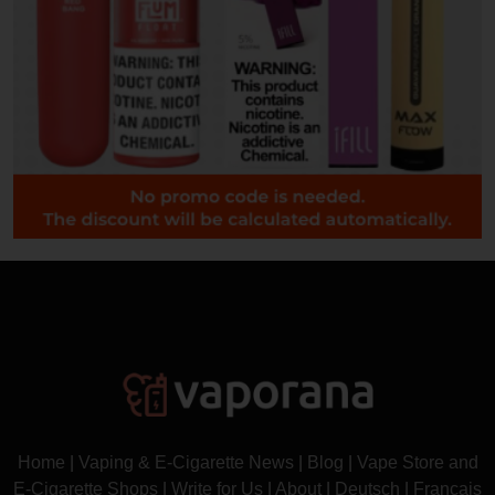
Home
|
Vaping & E-Cigarette News
|
Blog
|
Vape Store and
E-Cigarette Shops
|
Write for Us
|
About
|
Deutsch
|
Français