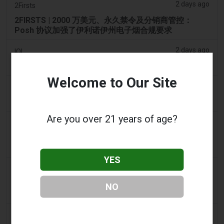
2 days ago
2Firsts
2FIRSTS | 2000 万美元、永久禁令及分销商管控：
Posh 协议加强了伊利诺伊州电子烟合规要求
2 days ago
IOL
烟草法案：Dhlomo 呼吁采取危害减少方法
Welcome to Our Site
2 days ago
AsiaOne
司机协助调查，车内发现电子烟
Are you over 21 years of age?
2 days ago
Pr Sync
Vape Station 在阿联酋全境提供 Lost Mary 15,000 口
一次性电子烟
YES
2 days ago
2Firsts
2FIRSTS | FDA 授权了另外四种尼古丁袋，审查试点已
NO
扩展至初始决定之外
3 days ago
Juno News