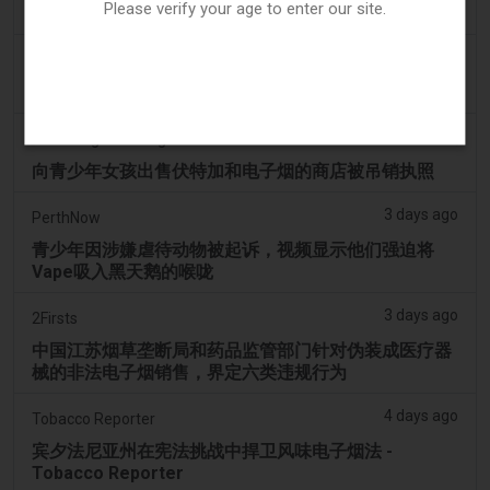
Please verify your age to enter our site.
OP-ED：为什么渥太华不应该禁止含香味的电子烟产品
3 days ago
Tobacco Reporter
韩国审查“无尼古丁”电子烟声明 - Tobacco Reporter
3 days ago
Cambridge Evening News
向青少年女孩出售伏特加和电子烟的商店被吊销执照
3 days ago
PerthNow
青少年因涉嫌虐待动物被起诉，视频显示他们强迫将
Vape吸入黑天鹅的喉咙
3 days ago
2Firsts
中国江苏烟草垄断局和药品监管部门针对伪装成医疗器
械的非法电子烟销售，界定六类违规行为
4 days ago
Tobacco Reporter
宾夕法尼亚州在宪法挑战中捍卫风味电子烟法 -
Tobacco Reporter