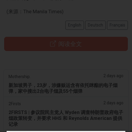
(来源：The Manila Times)
English
Deutsch
Français
阅读全文
2 days ago
Mothership.
新加坡男子，23岁，涉嫌贩运含有依托咪酯的电子烟
弹，家中搜出2台电子烟及55个烟弹
2 days ago
2Firsts
2FIRSTS | 参议院民主党人 Wyden 调查特朗普政府电子
烟政策转变，并要求 HHS 和 Reynolds American 提供
记录