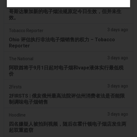
2 days ago
Tico Times
哥斯达黎加新的电子烟法规原定今日生效，但并未生
效。
3 days ago
Tobacco Reporter
Ohio 评估执行非法电子烟销售的权力 – Tobacco
Reporter
3 days ago
The National
阿联酋将于9月1日起对电子烟和vape液体实行最低税
价
3 days ago
2Firsts
2FIRSTS | 俄亥俄州最高法院评估州消费者法是否能限
制调味电子烟销售
3 days ago
Hoodline
四名嫌疑人被拍到视频，随后在霍什顿电子烟店发生两
起双重盗窃