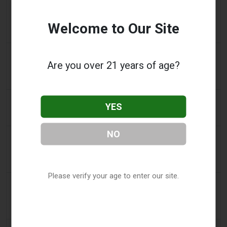
2 days ago
ibiza-spotlight.com
可持续发展至关重要 – 在伊比沙海滩吸烟：您需要了解
Welcome to Our Site
的事项 | Ibiza Spotlight
2 days ago
2Firsts
Are you over 21 years of age?
2FIRSTS | 阿联酋将于 9 月 1 日起对电子烟油设定每毫
升 1 迪拉姆的最低消费税价格，同时维持 100% 的税率
2 days ago
Scottish Grocer & Convenience Retailer
YES
VB Distribution获准承担电子烟产品税
NO
2 days ago
2Firsts
2FIRSTS | 尼古丁袋在美国便利店市场崛起，而电子烟
销量下降 14%
Please verify your age to enter our site.
2 days ago
The Irish Times
电子烟税在九个月内筹集了2200万欧元后，政府正考虑
提高税率