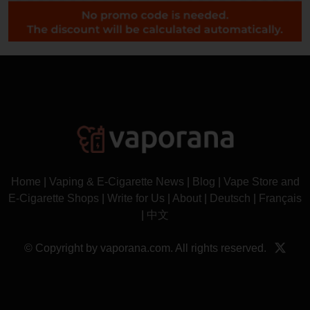
Home
|
Vaping & E-Cigarette News
|
Blog
|
Vape Store and
E-Cigarette Shops
|
Write for Us
|
About
|
Deutsch
|
Français
|
中文
© Copyright by vaporana.com. All rights reserved.