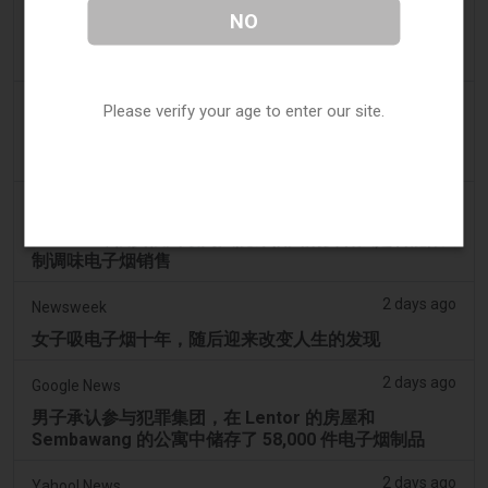
a day ago
Tico Times
NO
哥斯达黎加新的电子烟法规原定今日生效，但并未生
效。
2 days ago
Tobacco Reporter
Please verify your age to enter our site.
Ohio 评估执行非法电子烟销售的权力 – Tobacco
Reporter
2 days ago
2Firsts
2FIRSTS | 俄亥俄州最高法院评估州消费者法是否能限
制调味电子烟销售
2 days ago
Newsweek
女子吸电子烟十年，随后迎来改变人生的发现
2 days ago
Google News
男子承认参与犯罪集团，在 Lentor 的房屋和
Sembawang 的公寓中储存了 58,000 件电子烟制品
2 days ago
Yahoo! News