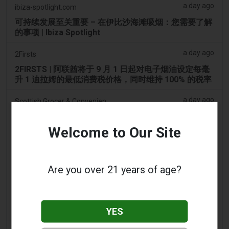
a day ago
ibiza-spotlight.com
可持续发展至关重要 – 在伊比沙海滩吸烟：您需要了解
的事项 | Ibiza Spotlight
a day ago
2Firsts
2FIRSTS | 阿联酋将于 9 月 1 日起对电子烟油设定每毫
升 1 迪拉姆的最低消费税价格，同时维持 100% 的税率
a day ago
Scottish Grocer & Convenience Retailer
VB Distribution获准承担电子烟产品税
Welcome to Our Site
a day ago
2Firsts
2FIRSTS | 尼古丁袋在美国便利店市场崛起，而电子烟
销量下降 14%
Are you over 21 years of age?
a day ago
The Irish Times
电子烟税在九个月内筹集了2200万欧元后，政府正考虑
提高税率
YES