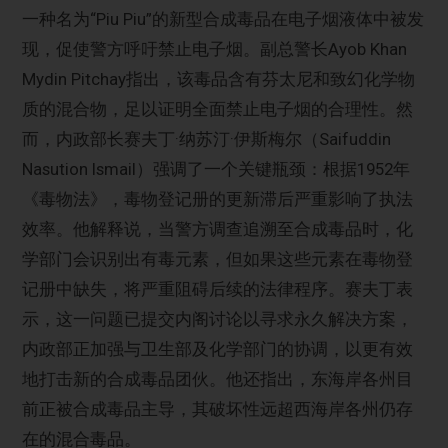
一种名为“Piu Piu”的新型合成毒品在电子烟液体中被发
现，促使警方呼吁禁止电子烟。副总警长Ayob Khan
Mydin Pitchay指出，该毒品含有芬太尼和致幻化学物
质的混合物，足以证明全面禁止电子烟的合理性。然
而，内政部长赛夫丁·纳苏汀·伊斯梅尔（Saifuddin
Nasution Ismail）强调了一个关键瓶颈：根据1952年
《毒物法》，毒物登记册的更新滞后严重影响了执法
效率。他解释说，当警方调查追溯至合成毒品时，化
学部门会识别出有毒元素，但如果这些元素在毒物登
记册中缺失，将严重阻碍后续的法律程序。赛夫丁表
示，这一问题已提交内阁讨论以寻求永久解决方案，
内政部正加强与卫生部及化学部门的协调，以更有效
地打击新的合成毒品团伙。他还指出，东海岸各州目
前正被合成毒品主导，其破坏性远超西海岸各州仍存
在的混合毒品。