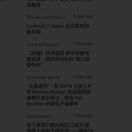
成瘾者
5 days ago
The Worcester News
Connect 2 Vapes 在伍斯特的
新老板
5 days ago
Evening Standard
《东端》演员谢恩·里奇因酒驾
被起诉，因在加油站的“粗口抽
烟争执”
5 days ago
Essentially Sports
“这是虚伪”：前 ESPN 主持人针
对 Monica McNutt 报道期间因
修脚引发的争议，抨击 Pat
McAfee 的吸电子烟事件
5 days ago
Daily Express
这个英国宁静的郊区已成为“欧
洲最大的电子烟市场”——拥有54