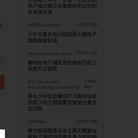
电子烟丑闻正在毒害纳米比亚的
未来领导者
3 days ago
预
7NEWS Australia
少年在曼多拉法院因黑天鹅电子
烟视频被起诉
3 days ago
Génération sans tabac
趣味性电子烟应用在智能手机上
s
依然可以获取
3 days
ABC (Australian
ago
Broadcasting Corporation)
两名少年因涉嫌拍打天鹅并迫使
其吸入电子烟烟雾而被送往曼多
拉法院
3 days ago
PerthNow
警方因视频显示本土黑天鹅被迫
吸电子烟而指控两名青少年动物