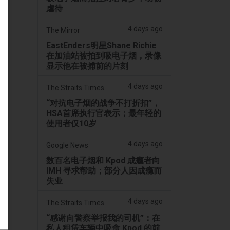
虐待
4 days ago
The Mirror
EastEnders明星Shane Richie
在加油站被拍到吸电子烟，录像
显示他在被捕前的片刻
4 days ago
The Straits Times
“对抗电子烟的战争不打折扣”，
HSA首席执行官表示；最年轻的
使用者仅10岁
4 days ago
Google News
数百名电子烟和 Kpod 成瘾者向
IMH 寻求帮助；部分人因成瘾而
失业
4 days ago
The Straits Times
“感谢向警察举报我的司机”：在
私人租赁车辆中吸食 Kpod 的前