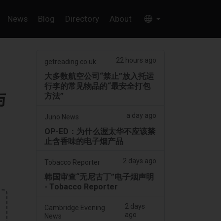
News
Blog
Directory
About
22 hours ago
getreading.co.uk
大多数航空公司“禁止”放入托运
行李的常见物品的“最安全打包
与
方法”
a day ago
Juno News
OP-ED：为什么渥太华不应该禁
止含香味的电子烟产品
2 days ago
Tobacco Reporter
韩国审查“无尼古丁”电子烟声明
- Tobacco Reporter
2 days
Cambridge Evening
ago
News