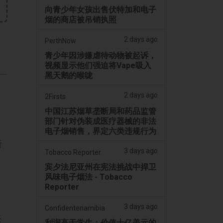
向青少年女孩出售伏特加和电子
烟的商店被吊销执照
2 days ago
PerthNow
青少年因涉嫌虐待动物被起诉，
视频显示他们强迫将Vape吸入
黑天鹅的喉咙
2 days ago
2Firsts
中国江苏烟草垄断局和药品监管
部门针对伪装成医疗器械的非法
电子烟销售，界定六类违规行为
听
3 days ago
Tobacco Reporter
宾夕法尼亚州在宪法挑战中捍卫
风味电子烟法 - Tobacco
Reporter
3 days ago
Confidentenamibia
任
利润高于学生：价值十亿美元的