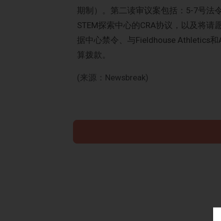
期制）。第二读审议案包括：5-7号
STEM探索中心的CRA协议，以及将
据中心禁令、与Fieldhouse Athletics和
算拨款。
(来源：Newsbreak)