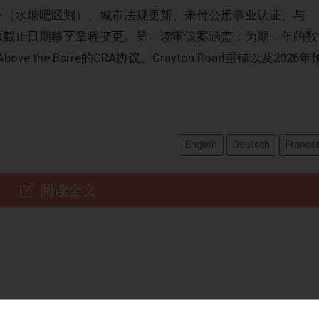
法令（水烟吧区划）、城市法规更新、未付公用事业认证、与
请愿截止日期移至章程变更。第一读审议案涵盖：为期一年的数
Above the Barre的CRA协议、Grayton Road重铺以及2026年
English
Deutsch
Françai
阅读全文