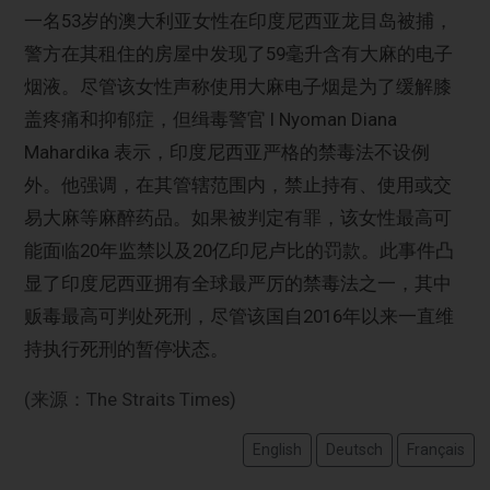
一名53岁的澳大利亚女性在印度尼西亚龙目岛被捕，
警方在其租住的房屋中发现了59毫升含有大麻的电子
烟液。尽管该女性声称使用大麻电子烟是为了缓解膝
盖疼痛和抑郁症，但缉毒警官 I Nyoman Diana
Mahardika 表示，印度尼西亚严格的禁毒法不设例
外。他强调，在其管辖范围内，禁止持有、使用或交
易大麻等麻醉药品。如果被判定有罪，该女性最高可
能面临20年监禁以及20亿印尼卢比的罚款。此事件凸
显了印度尼西亚拥有全球最严厉的禁毒法之一，其中
贩毒最高可判处死刑，尽管该国自2016年以来一直维
持执行死刑的暂停状态。
(来源：The Straits Times)
English
Deutsch
Français