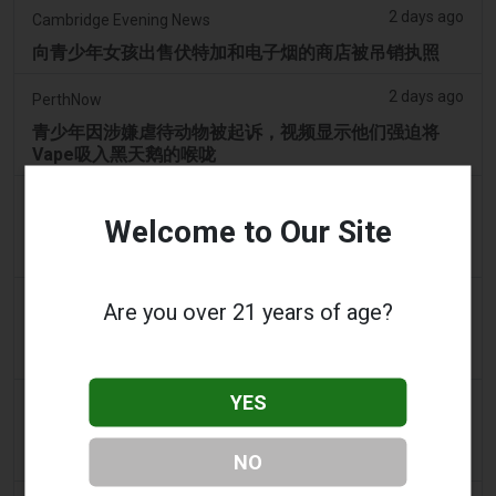
2 days ago
Cambridge Evening News
向青少年女孩出售伏特加和电子烟的商店被吊销执照
2 days ago
PerthNow
青少年因涉嫌虐待动物被起诉，视频显示他们强迫将
Vape吸入黑天鹅的喉咙
3 days ago
2Firsts
Welcome to Our Site
中国江苏烟草垄断局和药品监管部门针对伪装成医疗器
械的非法电子烟销售，界定六类违规行为
3 days ago
Tobacco Reporter
Are you over 21 years of age?
宾夕法尼亚州在宪法挑战中捍卫风味电子烟法 -
Tobacco Reporter
YES
3 days ago
Confidentenamibia
利润高于学生：价值十亿美元的电子烟丑闻正在毒害纳
米比亚的未来领导者
NO