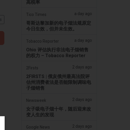
高税率
a day ago
Tico Times
s
哥斯达黎加新的电子烟法规原定
今日生效，但并未生效。
a day ago
Tobacco Reporter
Ohio 评估执行非法电子烟销售
的权力 – Tobacco Reporter
2 days ago
2Firsts
2FIRSTS | 俄亥俄州最高法院评
估州消费者法是否能限制调味电
子烟销售
2 days ago
Newsweek
女子吸电子烟十年，随后迎来改
变人生的发现
2 days ago
Google News