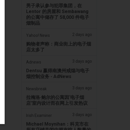
男子承认参与犯罪集团，在
Lentor 的房屋和 Sembawang
的公寓中储存了 58,000 件电子
烟制品
2 days ago
Yahoo! News
购物者声称：商业街上的电子烟
店太多了
3 days ago
Adnews
Dentsu 赢得南澳州戒烟与电子
烟控制业务 - AdNews
3 days ago
Newsbreak
拉梅洛·鲍尔的公寓因‘电子烟
店’室内设计而在网上引发热议
3 days ago
Irish Examiner
Michael Moynihan：科克市在
所有店铺关闭中拥有惊人数量的