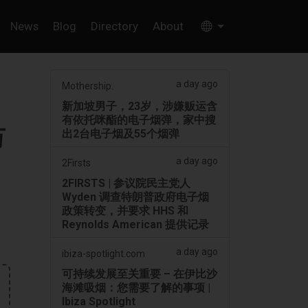
News
Blog
Directory
About
a day ago
Mothership.
新加坡男子，23岁，涉嫌贩运含
有依托咪酯的电子烟弹，家中搜
万
出2台电子烟及55个烟弹
a day ago
2Firsts
2FIRSTS | 参议院民主党人
Wyden 调查特朗普政府电子烟
政策转变，并要求 HHS 和
Reynolds American 提供记录
a day ago
ibiza-spotlight.com
可持续发展至关重要 – 在伊比沙
海滩吸烟：您需要了解的事项 |
Ibiza Spotlight