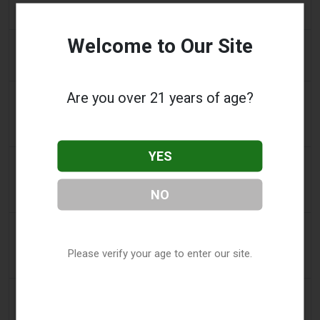
购物者声称：商业街上的电子烟店太多了
Welcome to Our Site
2 days ago
Adnews
Dentsu 赢得南澳州戒烟与电子烟控制业务 - AdNews
Are you over 21 years of age?
2 days ago
Newsbreak
拉梅洛·鲍尔的公寓因‘电子烟店’室内设计而在网上引发
热议
YES
2 days ago
Irish Examiner
Michael Moynihan：科克市在所有店铺关闭中拥有惊
NO
人数量的电子烟店
2 days ago
Tobacco Reporter
VTA 民调显示支持基于科学的电子烟监管改革 -
Please verify your age to enter our site.
Tobacco Reporter
2 days ago
Koco News Channel Five
俄克拉荷马城一家电子烟店在货车撞破店面后寻求帮助