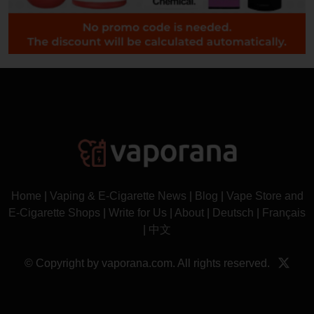
Home
|
Vaping & E-Cigarette News
|
Blog
|
Vape Store and
E-Cigarette Shops
|
Write for Us
|
About
|
Deutsch
|
Français
|
中文
© Copyright by vaporana.com. All rights reserved.