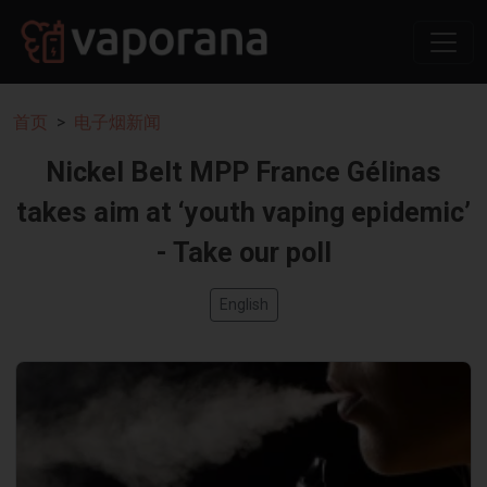
首页
电子烟新闻
Nickel Belt MPP France Gélinas
takes aim at ‘youth vaping epidemic’
- Take our poll
English