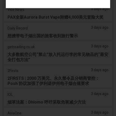
3 days ago
Vice News
PAX全新Aurora Burst Vape附赠4,000美元冒险大奖
3 days ago
Daily Record
想携带电子烟出国的旅客收到旅行警示
3 days ago
getreading.co.uk
大多数航空公司“禁止”放入托运行李的常见物品的“最安
全打包方法”
3 days ago
2Firsts
2FIRSTS | 2000 万美元、永久禁令及分销商管控：
Posh 协议加强了伊利诺伊州电子烟合规要求
3 days ago
IOL
烟草法案：Dhlomo 呼吁采取危害减少方法
3 days ago
AsiaOne