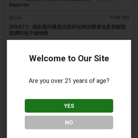
Reporter
a day ago
2Firsts
2FIRSTS | 俄亥俄州最高法院评估州消费者法是否能限
制调味电子烟销售
a day ago
Google News
男子承认参与犯罪集团，在 Lentor 的房屋和
Welcome to Our Site
Sembawang 的公寓中储存了 58,000 件电子烟制品
a day ago
Yahoo! News
Are you over 21 years of age?
购物者声称：商业街上的电子烟店太多了
2 days ago
Adnews
YES
Dentsu 赢得南澳州戒烟与电子烟控制业务 - AdNews
2 days ago
Newsbreak
NO
拉梅洛·鲍尔的公寓因‘电子烟店’室内设计而在网上引发
热议