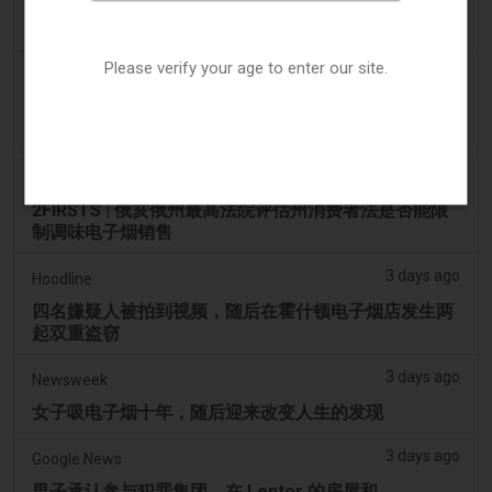
Ohio 评估执行非法电子烟销售的权力 – Tobacco
Reporter
Please verify your age to enter our site.
3 days ago
The National
阿联酋将于9月1日起对电子烟和vape液体实行最低税
价
3 days ago
2Firsts
2FIRSTS | 俄亥俄州最高法院评估州消费者法是否能限
制调味电子烟销售
3 days ago
Hoodline
四名嫌疑人被拍到视频，随后在霍什顿电子烟店发生两
起双重盗窃
3 days ago
Newsweek
女子吸电子烟十年，随后迎来改变人生的发现
3 days ago
Google News
男子承认参与犯罪集团，在 Lentor 的房屋和