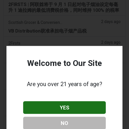
2FIRSTS | 阿联酋将于 9 月 1 日起对电子烟油设定每毫
升 1 迪拉姆的最低消费税价格，同时维持 100% 的税率
2 days ago
Scottish Grocer & Convenience Retailer
VB Distribution获准承担电子烟产品税
2 days ago
2Firsts
2FIRSTS | 尼古丁袋在美国便利店市场崛起，而电子烟
销量下降 14%
Welcome to Our Site
2 days ago
The Irish Times
电子烟税在九个月内筹集了2200万欧元后，政府正考虑
Are you over 21 years of age?
提高税率
2 days ago
Tico Times
哥斯达黎加新的电子烟法规原定今日生效，但并未生
YES
效。
3 days ago
NO
Tobacco Reporter