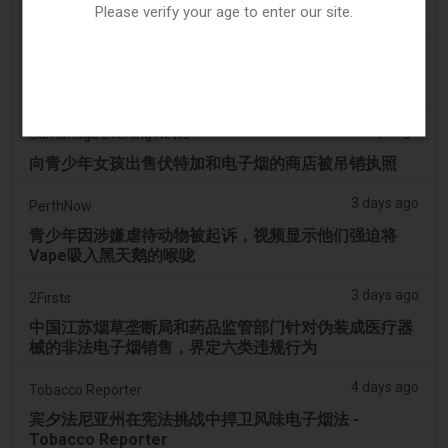
Please verify your age to enter our site.
OP-ED：为什么渥太华不应该禁止含香味的电子烟产品
3 days ago
Tobacco Reporter
韩国审查“无尼古丁”电子烟声明 - Tobacco Reporter
3 days ago
Cambridge Evening News
向青少年女孩出售伏特加和电子烟的商店被吊销执照
3 days ago
PerthNow
青少年因涉嫌虐待动物被起诉，视频显示他们强迫将
Vape吸入黑天鹅的喉咙
3 days ago
2Firsts
中国江苏烟草垄断局和药品监管部门针对伪装成医疗器
械的非法电子烟销售，界定六类违规行为
4 days ago
Tobacco Reporter
宾夕法尼亚州在宪法挑战中捍卫风味电子烟法 -
Tobacco Reporter