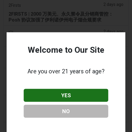
2 days ago
2Firsts
2FIRSTS | 2000 万美元、永久禁令及分销商管控：
Posh 协议加强了伊利诺伊州电子烟合规要求
2 days ago
IOL
烟草法案：Dhlomo 呼吁采取危害减少方法
Welcome to Our Site
2 days ago
AsiaOne
司机协助调查，车内发现电子烟
Are you over 21 years of age?
2 days ago
Pr Sync
Vape Station 在阿联酋全境提供 Lost Mary 15,000 口
一次性电子烟
YES
2 days ago
2Firsts
2FIRSTS | FDA 授权了另外四种尼古丁袋，审查试点已
NO
扩展至初始决定之外
3 days ago
Juno News