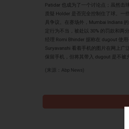
Patidar 也成为了一个讨论点；虽然击球手被判
质疑 Holder 是否完全控制住了球
具争议。在赛场外，Mumbai Indians 的 T
定行为不当，被处以 30% 的罚款和两分扣
经理 Romi Bhinder 据称在 dugou
Suryavanshi 看着手机的图片
保留手机，但将其带入 dugout 是不
(来源：Abp News)