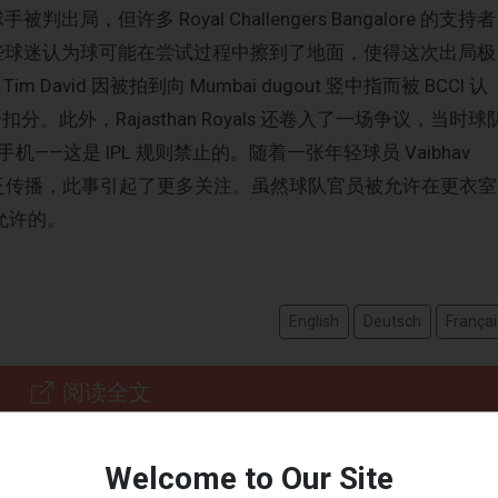
出局，但许多 Royal Challengers Bangalore 的支持者
。一些球迷认为球可能在尝试过程中擦到了地面，使得这次出局极
im David 因被拍到向 Mumbai dugout 竖中指而被 BCCI 认
分。此外，Rajasthan Royals 还卷入了一场争议，当时球
t 使用手机——这是 IPL 规则禁止的。随着一张年轻球员 Vaibhav
在网上广泛传播，此事引起了更多关注。虽然球队官员被允许在更衣室
被允许的。
English
Deutsch
Françai
阅读全文
Welcome to Our Site