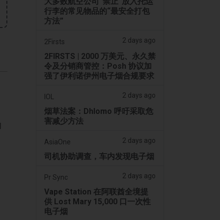
大多数航空公司“禁止”放入托运
行李的常见物品的“最安全打包
方法”
2 days ago
2Firsts
2FIRSTS | 2000 万美元、永久禁
令及分销商管控：Posh 协议加
强了伊利诺伊州电子烟合规要求
2 days ago
IOL
烟草法案：Dhlomo 呼吁采取危
害减少方法
旬
2 days ago
AsiaOne
司机协助调查，车内发现电子烟
2 days ago
Pr Sync
Vape Station 在阿联酋全境提
供 Lost Mary 15,000 口一次性
电子烟