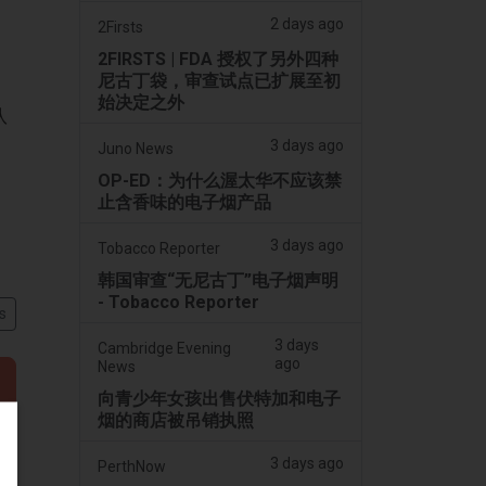
2 days ago
2Firsts
2FIRSTS | FDA 授权了另外四种
尼古丁袋，审查试点已扩展至初
始决定之外
队
3 days ago
Juno News
OP-ED：为什么渥太华不应该禁
止含香味的电子烟产品
3 days ago
Tobacco Reporter
韩国审查“无尼古丁”电子烟声明
- Tobacco Reporter
s
3 days
Cambridge Evening
ago
News
向青少年女孩出售伏特加和电子
烟的商店被吊销执照
3 days ago
PerthNow