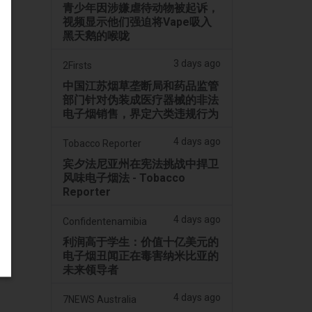
青少年因涉嫌虐待动物被起诉，
视频显示他们强迫将Vape吸入
黑天鹅的喉咙
3 days ago
2Firsts
中国江苏烟草垄断局和药品监管
部门针对伪装成医疗器械的非法
电子烟销售，界定六类违规行为
4 days ago
Tobacco Reporter
宾夕法尼亚州在宪法挑战中捍卫
风味电子烟法 - Tobacco
Reporter
4 days ago
Confidentenamibia
利润高于学生：价值十亿美元的
电子烟丑闻正在毒害纳米比亚的
未来领导者
4 days ago
7NEWS Australia