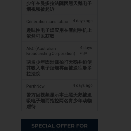
少年在曼多拉法院因黑天鹅电子
烟视频被起诉
4 days ago
Génération sans tabac
趣味性电子烟应用在智能手机上
依然可以获取
4 days
ABC (Australian
ago
Broadcasting Corporation)
两名少年因涉嫌拍打天鹅并迫使
其吸入电子烟烟雾而被送往曼多
拉法院
4 days ago
PerthNow
警方因视频显示本土黑天鹅被迫
吸电子烟而指控两名青少年动物
虐待