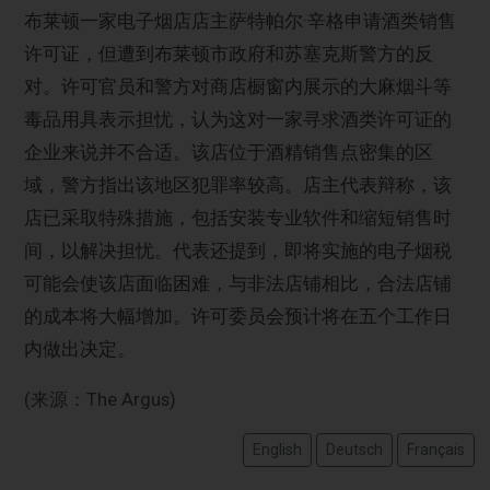
布莱顿一家电子烟店店主萨特帕尔·辛格申请酒类销售
许可证，但遭到布莱顿市政府和苏塞克斯警方的反
对。许可官员和警方对商店橱窗内展示的大麻烟斗等
毒品用具表示担忧，认为这对一家寻求酒类许可证的
企业来说并不合适。该店位于酒精销售点密集的区
域，警方指出该地区犯罪率较高。店主代表辩称，该
店已采取特殊措施，包括安装专业软件和缩短销售时
间，以解决担忧。代表还提到，即将实施的电子烟税
可能会使该店面临困难，与非法店铺相比，合法店铺
的成本将大幅增加。许可委员会预计将在五个工作日
内做出决定。
(来源：The Argus)
English
Deutsch
Français