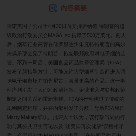
内容摘要
雷诺美国子公司于4月30日向支持唐纳德·特朗普的超
级政治行动委员会MAGA Inc.捐赠了500万美元。两天
后，烟草行业高管在佛罗里达州朱庇特特朗普的高尔
夫俱乐部会见了特朗普，抱怨联邦政府对电子烟的监
管。不到一周后，美国食品药品监督管理局（FDA）
发布了新指导方针，可能允许大型烟草制造商进入调
味电子烟市场并销售尼古丁含量更高的产品。这一事
件序列引发了人们对政治捐款、企业准入与联邦政策
制定之间关系的重新审视。FDA的行动绕过了传统的
规则制定程序，并在内部引发了分歧，导致FDA局长
Marty Makary辞职。批评人士认为，该行政当局的行
动与其公共卫生言论以及“让美国再次健康”议程相矛
盾，众议员Seth Magaziner表示，“在特朗普政府中，