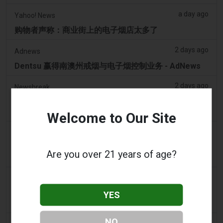
a day ago
Yahoo! News
购物者声称：商业街上的电子烟店太多了
2 days ago
Adnews
Dentsu 赢得南澳州戒烟与电子烟控制业务 - AdNews
2 days ago
Newsbreak
拉梅洛·鲍尔的公寓因‘电子烟店’室内设计而在网上引发
热议
Welcome to Our Site
2 days ago
Irish Examiner
Michael Moynihan：科克市在所有店铺关闭中拥有惊
Are you over 21 years of age?
人数量的电子烟店
2 days ago
Tobacco Reporter
VTA 民调显示支持基于科学的电子烟监管改革 -
YES
Tobacco Reporter
NO
2 days ago