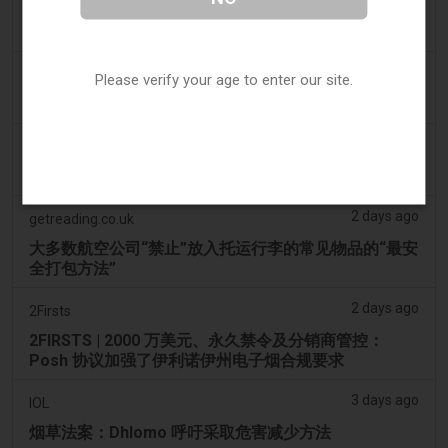
Koco News Channel Five
俄克拉荷马城一家电子烟店在货车撞破店面后寻求帮助
2 days ago
Vice News
Please verify your age to enter our site.
PAX全新Aurora Burst Vape附赠4,000美元冒险大奖
2 days ago
Daily Record
想携带电子烟出国的旅客收到旅行警示
2 days ago
getreading.co.uk
大多数航空公司“禁止”放入托运行李的常见物品的“最安
全打包方法”
2 days ago
2Firsts
2FIRSTS | 2000 万美元、永久禁令及分销商管控：
Posh 协议加强了伊利诺伊州电子烟合规要求
3 days ago
IOL
烟草法案：Dhlomo 呼吁采取危害减少方法