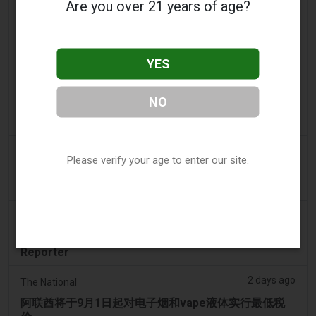
Are you over 21 years of age?
2 days ago
2Firsts
2FIRSTS | 尼古丁袋在美国便利店市场崛起，而电子烟
销量下降 14%
YES
2 days ago
The Irish Times
NO
电子烟税在九个月内筹集了2200万欧元后，政府正考虑
提高税率
2 days ago
Tico Times
Please verify your age to enter our site.
哥斯达黎加新的电子烟法规原定今日生效，但并未生
效。
2 days ago
Tobacco Reporter
Ohio 评估执行非法电子烟销售的权力 – Tobacco
Reporter
2 days ago
The National
阿联酋将于9月1日起对电子烟和vape液体实行最低税