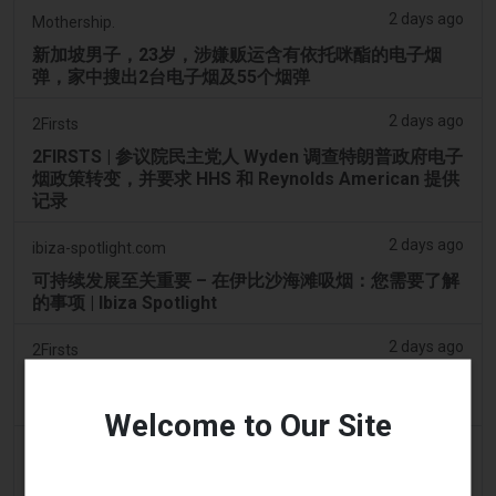
2 days ago
Mothership.
新加坡男子，23岁，涉嫌贩运含有依托咪酯的电子烟
弹，家中搜出2台电子烟及55个烟弹
2 days ago
2Firsts
2FIRSTS | 参议院民主党人 Wyden 调查特朗普政府电子
烟政策转变，并要求 HHS 和 Reynolds American 提供
记录
2 days ago
ibiza-spotlight.com
可持续发展至关重要 – 在伊比沙海滩吸烟：您需要了解
的事项 | Ibiza Spotlight
2 days ago
2Firsts
2FIRSTS | 阿联酋将于 9 月 1 日起对电子烟油设定每毫
升 1 迪拉姆的最低消费税价格，同时维持 100% 的税率
Welcome to Our Site
2 days ago
Scottish Grocer & Convenience Retailer
VB Distribution获准承担电子烟产品税