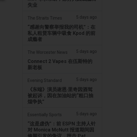
失业
5 days ago
The Straits Times
“感谢向警察举报我的司机”：在
私人租赁车辆中吸食 Kpod 的前
成瘾者
5 days ago
The Worcester News
Connect 2 Vapes 在伍斯特的
新老板
5 days ago
Evening Standard
《东端》演员谢恩·里奇因酒驾
被起诉，因在加油站的“粗口抽
烟争执”
5 days ago
Essentially Sports
“这是虚伪”：前 ESPN 主持人针
对 Monica McNutt 报道期间因
修脚引发的争议，抨击 Pat