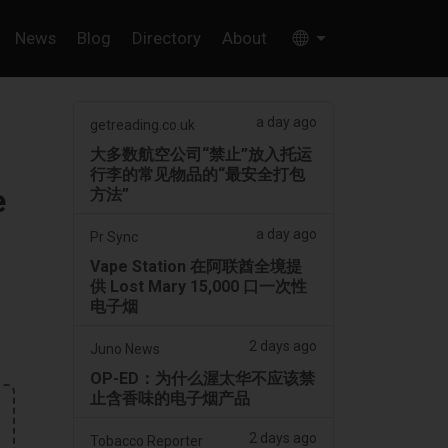
News
Blog
Directory
About
a day ago
getreading.co.uk
大多数航空公司“禁止”放入托运
行李的常见物品的“最安全打包
e
方法”
a day ago
Pr Sync
Vape Station 在阿联酋全境提
供 Lost Mary 15,000 口一次性
电子烟
2 days ago
Juno News
OP-ED：为什么渥太华不应该禁
止含香味的电子烟产品
2 days ago
Tobacco Reporter