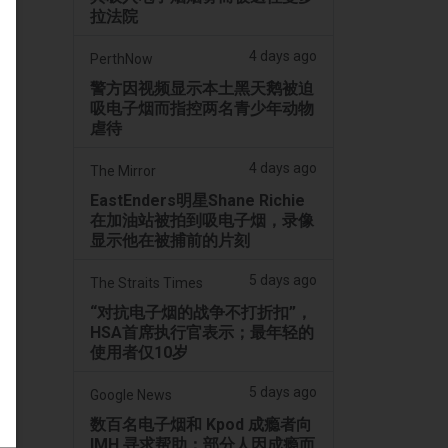
拉法院
4 days ago
PerthNow
警方因视频显示本土黑天鹅被迫
吸电子烟而指控两名青少年动物
虐待
4 days ago
The Mirror
EastEnders明星Shane Richie
在加油站被拍到吸电子烟，录像
显示他在被捕前的片刻
5 days ago
The Straits Times
“对抗电子烟的战争不打折扣”，
HSA首席执行官表示；最年轻的
使用者仅10岁
5 days ago
Google News
数百名电子烟和 Kpod 成瘾者向
IMH 寻求帮助；部分人因成瘾而