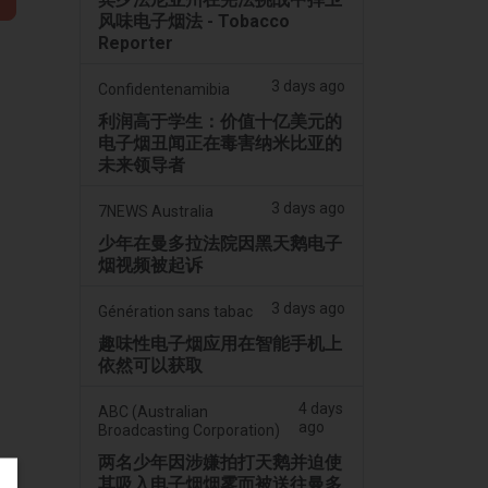
风味电子烟法 - Tobacco
Reporter
3 days ago
Confidentenamibia
利润高于学生：价值十亿美元的
电子烟丑闻正在毒害纳米比亚的
未来领导者
3 days ago
7NEWS Australia
少年在曼多拉法院因黑天鹅电子
烟视频被起诉
3 days ago
Génération sans tabac
趣味性电子烟应用在智能手机上
依然可以获取
4 days
ABC (Australian
ago
Broadcasting Corporation)
两名少年因涉嫌拍打天鹅并迫使
其吸入电子烟烟雾而被送往曼多