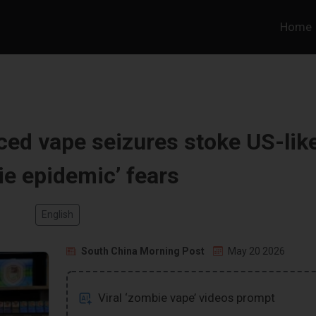
Home
aced vape seizures stoke US-lik
e epidemic’ fears
English
South China Morning Post
May 20 2026
Viral ‘zombie vape’ videos prompt