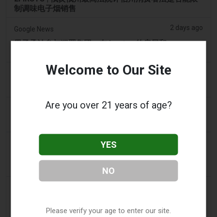
制调味电子烟销售
2 days ago
Google News
男子承认参与犯罪集团，在 Lentor 的房屋和
Sembawang 的公寓中储存了 58,000 件电子烟制品
Welcome to Our Site
2 days ago
Yahoo! News
购物者声称：商业街上的电子烟店太多了
Are you over 21 years of age?
2 days ago
Adnews
Dentsu 赢得南澳州戒烟与电子烟控制业务 - AdNews
2 days ago
YES
Newsbreak
拉梅洛·鲍尔的公寓因‘电子烟店’室内设计而在网上引发
热议
NO
2 days ago
Irish Examiner
Michael Moynihan：科克市在所有店铺关闭中拥有惊
Please verify your age to enter our site.
人数量的电子烟店