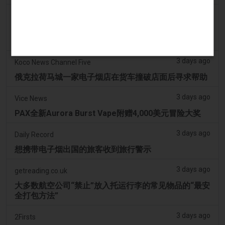
3 days ago
Tobacco Reporter
VTA 民调显示支持基于科学的电子烟监管改革 -
Tobacco Reporter
3 days ago
Koco News Channel Five
俄克拉荷马城一家电子烟店在货车撞破店面后寻求帮助
3 days ago
Vice News
PAX全新Aurora Burst Vape附赠4,000美元冒险大奖
3 days ago
Daily Record
想携带电子烟出国的旅客收到旅行警示
3 days ago
getreading.co.uk
大多数航空公司“禁止”放入托运行李的常见物品的“最安
全打包方法”
3 days ago
2Firsts