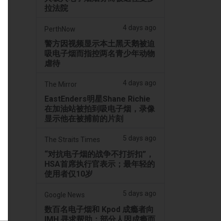
拉法院
4 days ago
PerthNow
警方因视频显示本土黑天鹅被迫
吸电子烟而指控两名青少年动物
虐待
4 days ago
The Mirror
EastEnders明星Shane Richie
在加油站被拍到吸电子烟，录像
显示他在被捕前的片刻
5 days ago
The Straits Times
“对抗电子烟的战争不打折扣”，
HSA首席执行官表示；最年轻的
使用者仅10岁
5 days ago
Google News
数百名电子烟和 Kpod 成瘾者向
IMH 寻求帮助；部分人因成瘾而