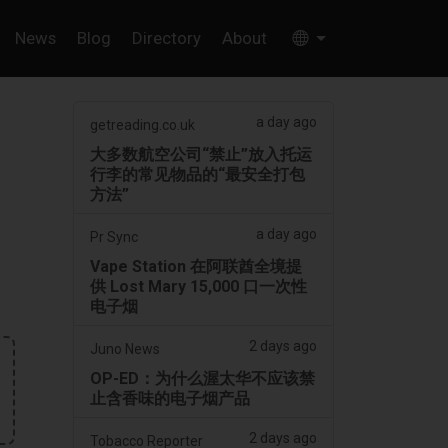
News
Blog
Directory
About
a day ago
getreading.co.uk
大多数航空公司“禁止”放入托运
行李的常见物品的“最安全打包
方法”
a day ago
Pr Sync
Vape Station 在阿联酋全境提
供 Lost Mary 15,000 口一次性
电子烟
2 days ago
Juno News
OP-ED：为什么渥太华不应该禁
止含香味的电子烟产品
2 days ago
Tobacco Reporter