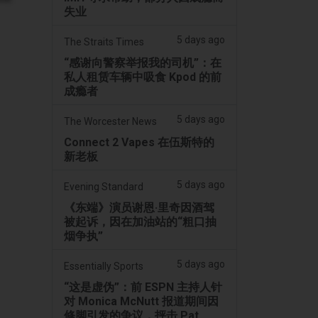
失业
5 days ago
The Straits Times
“感谢向警察举报我的司机”：在
私人租赁车辆中吸食 Kpod 的前
成瘾者
5 days ago
The Worcester News
Connect 2 Vapes 在伍斯特的
新老板
5 days ago
Evening Standard
《东端》演员谢恩·里奇因酒驾
被起诉，因在加油站的“粗口抽
烟争执”
5 days ago
Essentially Sports
“这是虚伪”：前 ESPN 主持人针
对 Monica McNutt 报道期间因
修脚引发的争议，抨击 Pat