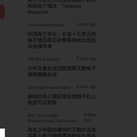
风味电子烟法 - Tobacco
Reporter
3 days ago
Confidentenamibia
利润高于学生：价值十亿美元的
电子烟丑闻正在毒害纳米比亚的
未来领导者
3 days ago
7NEWS Australia
少年在曼多拉法院因黑天鹅电子
烟视频被起诉
4 days ago
Génération sans tabac
趣味性电子烟应用在智能手机上
依然可以获取
4 days
ABC (Australian
ago
Broadcasting Corporation)
两名少年因涉嫌拍打天鹅并迫使
其吸入电子烟烟雾而被送往曼多