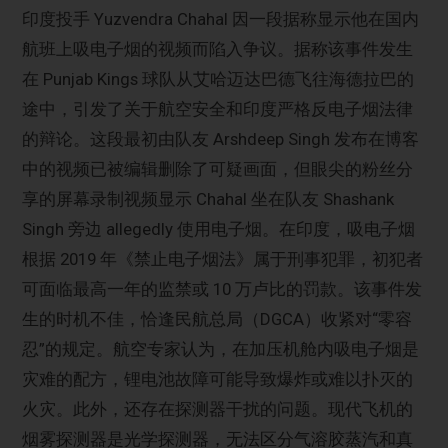
印度投手 Yuzvendra Chahal 因一段据称显示他在国内
航班上吸电子烟的视频而陷入争议。据称该事件发生
在 Punjab Kings 球队从艾哈迈达巴德飞往海德拉巴的
途中，引发了关于航空安全和印度严格反电子烟法律
的辩论。这段最初由队友 Arshdeep Singh 发布在博客
中的视频已被编辑删除了可疑画面，但眼尖的粉丝分
享的屏幕录制视频显示 Chahal 坐在队友 Shashank
Singh 旁边 allegedly 使用电子烟。在印度，吸电子烟
根据 2019 年《禁止电子烟法》属于刑事犯罪，初犯者
可面临最高一年的监禁或 10 万卢比的罚款。该事件发
生的时机不佳，恰逢民航总局（DGCA）收紧对“零容
忍”的规定。航空专家认为，在加压机舱内吸电子烟是
灾难的配方，锂电池故障可能导致爆炸或难以扑灭的
火灾。此外，还存在探测器干扰的问题。现代飞机的
烟雾探测器是光学探测器，无法区分气溶胶蒸汽和真