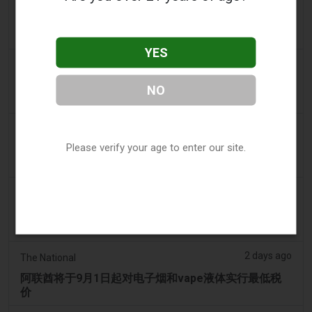
2Firsts
2FIRSTS | 尼古丁袋在美国便利店市场崛起，而电子烟
销量下降 14%
YES
2 days ago
The Irish Times
电子烟税在九个月内筹集了2200万欧元后，政府正考虑
NO
提高税率
2 days ago
Tico Times
Please verify your age to enter our site.
哥斯达黎加新的电子烟法规原定今日生效，但并未生
效。
2 days ago
Tobacco Reporter
Ohio 评估执行非法电子烟销售的权力 – Tobacco
Reporter
2 days ago
The National
阿联酋将于9月1日起对电子烟和vape液体实行最低税
价