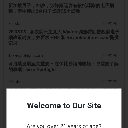
新加坡男子，23岁，涉嫌贩运含有依托咪酯的电子烟
弹，家中搜出2台电子烟及55个烟弹
a day ago
2Firsts
2FIRSTS | 参议院民主党人 Wyden 调查特朗普政府电子
烟政策转变，并要求 HHS 和 Reynolds American 提供
记录
a day ago
ibiza-spotlight.com
可持续发展至关重要 – 在伊比沙海滩吸烟：您需要了解
的事项 | Ibiza Spotlight
a day ago
2Firsts
2FIRSTS | 阿联酋将于 9 月 1 日起对电子烟油设定每毫
升 1 迪拉姆的最低消费税价格，同时维持 100% 的税率
Welcome to Our Site
a day ago
Scottish Grocer & Convenience Retailer
VB Distribution获准承担电子烟产品税
Are you over 21 years of age?
a day ago