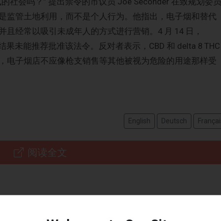
会吗？” 提出禁令的市议员 Joe Seconder 在致规划委
是监管土地利用，而不是个人行为。他指出，电子烟和替代
且经常以吸引未成年人的方式进行营销。4 月 14 日，
投票结果未能推荐批准该法令。反对者表示，CBD 和 delta 8 THC
，电子烟店不应像枪支销售等其他被视为危险的用途那样受
English
Deutsch
Françai
阅读全文