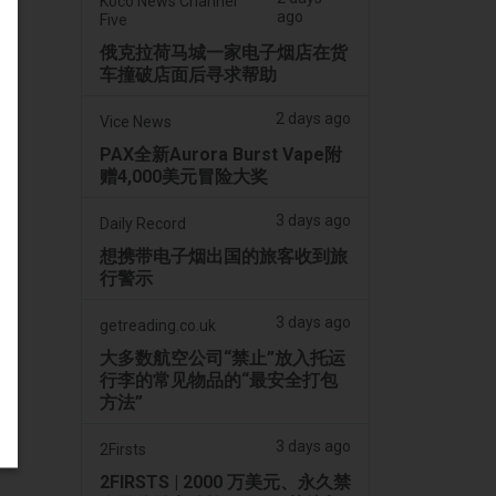
Koco News Channel
ago
Five
俄克拉荷马城一家电子烟店在货
车撞破店面后寻求帮助
2 days ago
Vice News
PAX全新Aurora Burst Vape附
赠4,000美元冒险大奖
3 days ago
Daily Record
想携带电子烟出国的旅客收到旅
行警示
3 days ago
getreading.co.uk
大多数航空公司“禁止”放入托运
行李的常见物品的“最安全打包
方法”
3 days ago
2Firsts
2FIRSTS | 2000 万美元、永久禁