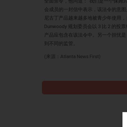
全面禁令，他问道：“我们是一个保姆式的社
会成员的一封信中表示，该法令的意图
尼古丁产品越来越多地被青少年使用，并
Dunwoody 规划委员会以 3 比 2 的
产品应包含在该法令中。另一个担忧是
到不同的监管。
(来源：Atlanta News First)