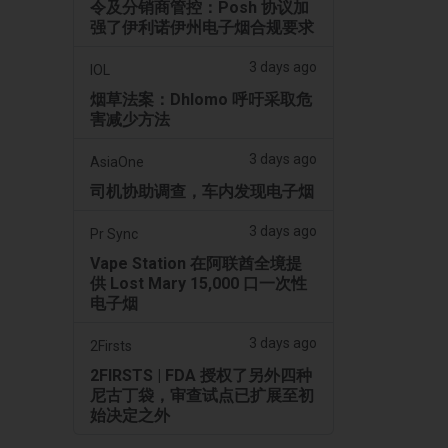
令及分销商管控：Posh 协议加
强了伊利诺伊州电子烟合规要求
3 days ago
IOL
烟草法案：Dhlomo 呼吁采取危
害减少方法
3 days ago
AsiaOne
司机协助调查，车内发现电子烟
3 days ago
Pr Sync
Vape Station 在阿联酋全境提
供 Lost Mary 15,000 口一次性
电子烟
3 days ago
2Firsts
2FIRSTS | FDA 授权了另外四种
尼古丁袋，审查试点已扩展至初
始决定之外