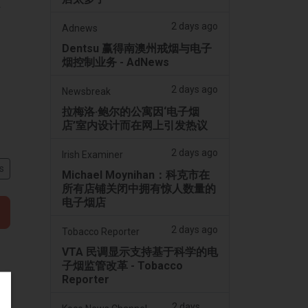
员
2 days ago
Adnews
Dentsu 赢得南澳州戒烟与电子
烟控制业务 - AdNews
2 days ago
Newsbreak
拉梅洛·鲍尔的公寓因‘电子烟
店’室内设计而在网上引发热议
2 days ago
Irish Examiner
s
Michael Moynihan：科克市在
所有店铺关闭中拥有惊人数量的
电子烟店
2 days ago
Tobacco Reporter
VTA 民调显示支持基于科学的电
子烟监管改革 - Tobacco
Reporter
2 days