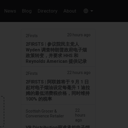
News
Blog
Directory
About
20 hours ago
2Firsts
2FIRSTS | 参议院民主党人
Wyden 调查特朗普政府电子烟
政策转变，并要求 HHS 和
Reynolds American 提供记录
22 hours ago
2Firsts
2FIRSTS | 阿联酋将于 9 月 1 日
起对电子烟油设定每毫升 1 迪拉
姆的最低消费税价格，同时维持
100% 的税率
22
Scottish Grocer &
hours
Convenience Retailer
ago
VB Distribution获准承担电子烟