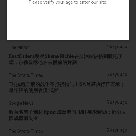
两名少年因涉嫌拍打天鹅并迫使其吸入电子烟烟雾而被
Please verify your age to enter our site.
送往曼多拉法院
3 days ago
PerthNow
警方因视频显示本土黑天鹅被迫吸电子烟而指控两名青
少年动物虐待
4 days ago
The Mirror
EastEnders明星Shane Richie在加油站被拍到吸电子
烟，录像显示他在被捕前的片刻
5 days ago
The Straits Times
“对抗电子烟的战争不打折扣”，HSA首席执行官表示；
最年轻的使用者仅10岁
5 days ago
Google News
数百名电子烟和 Kpod 成瘾者向 IMH 寻求帮助；部分人
因成瘾而失业
5 days ago
The Straits Times