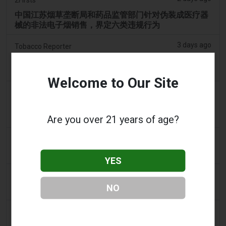
中国江苏烟草垄断局和药品监管部门针对伪装成医疗器
械的非法电子烟销售，界定六类违规行为
3 days ago
Tobacco Reporter
宾夕法尼亚州在宪法挑战中捍卫风味电子烟法 -
Tobacco Reporter
Welcome to Our Site
3 days ago
Confidentenamibia
利润高于学生：价值十亿美元的电子烟丑闻正在毒害纳
米比亚的未来领导者
Are you over 21 years of age?
3 days ago
7NEWS Australia
少年在曼多拉法院因黑天鹅电子烟视频被起诉
YES
3 days ago
Génération sans tabac
NO
趣味性电子烟应用在智能手机上依然可以获取
3 days ago
ABC (Australian Broadcasting Corporation)