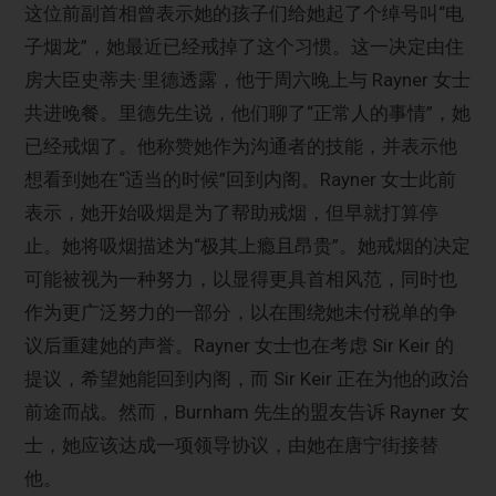
这位前副首相曾表示她的孩子们给她起了个绰号叫“电
子烟龙”，她最近已经戒掉了这个习惯。这一决定由住
房大臣史蒂夫·里德透露，他于周六晚上与 Rayner 女士
共进晚餐。里德先生说，他们聊了“正常人的事情”，她
已经戒烟了。他称赞她作为沟通者的技能，并表示他
想看到她在“适当的时候”回到内阁。Rayner 女士此前
表示，她开始吸烟是为了帮助戒烟，但早就打算停
止。她将吸烟描述为“极其上瘾且昂贵”。她戒烟的决定
可能被视为一种努力，以显得更具首相风范，同时也
作为更广泛努力的一部分，以在围绕她未付税单的争
议后重建她的声誉。Rayner 女士也在考虑 Sir Keir 的
提议，希望她能回到内阁，而 Sir Keir 正在为他的政治
前途而战。然而，Burnham 先生的盟友告诉 Rayner 女
士，她应该达成一项领导协议，由她在唐宁街接替
他。