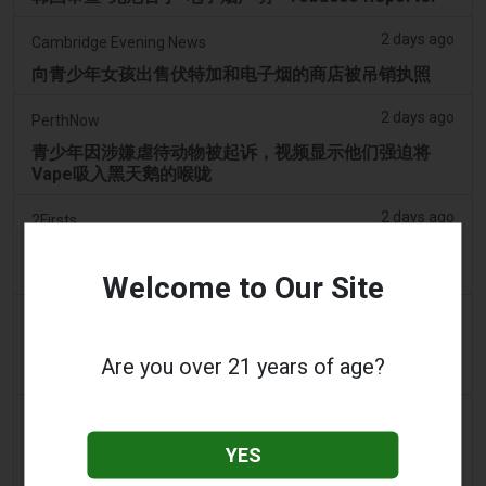
2 days ago
Cambridge Evening News
向青少年女孩出售伏特加和电子烟的商店被吊销执照
2 days ago
PerthNow
青少年因涉嫌虐待动物被起诉，视频显示他们强迫将
Vape吸入黑天鹅的喉咙
2 days ago
2Firsts
中国江苏烟草垄断局和药品监管部门针对伪装成医疗器
械的非法电子烟销售，界定六类违规行为
Welcome to Our Site
3 days ago
Tobacco Reporter
宾夕法尼亚州在宪法挑战中捍卫风味电子烟法 -
Are you over 21 years of age?
Tobacco Reporter
3 days ago
Confidentenamibia
利润高于学生：价值十亿美元的电子烟丑闻正在毒害纳
YES
米比亚的未来领导者