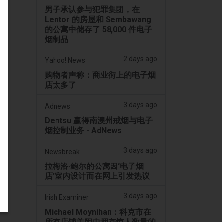
男子承认参与犯罪集团，在
Lentor 的房屋和 Sembawang
的公寓中储存了 58,000 件电子
烟制品
2 days ago
Yahoo! News
购物者声称：商业街上的电子烟
店太多了
3 days ago
Adnews
Dentsu 赢得南澳州戒烟与电子
烟控制业务 - AdNews
3 days ago
Newsbreak
拉梅洛·鲍尔的公寓因‘电子烟
店’室内设计而在网上引发热议
3 days ago
Irish Examiner
Michael Moynihan：科克市在
所有店铺关闭中拥有惊人数量的