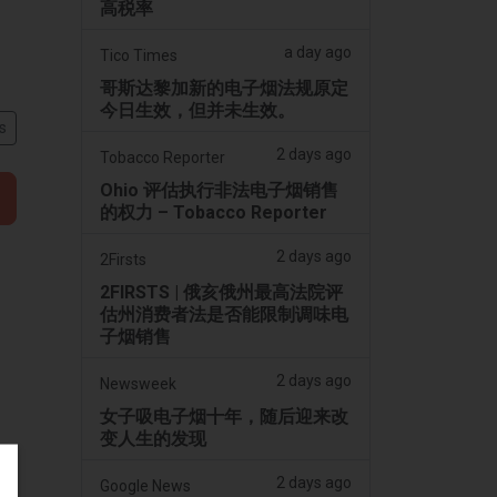
高税率
a day ago
Tico Times
哥斯达黎加新的电子烟法规原定
今日生效，但并未生效。
s
2 days ago
Tobacco Reporter
Ohio 评估执行非法电子烟销售
的权力 – Tobacco Reporter
2 days ago
2Firsts
2FIRSTS | 俄亥俄州最高法院评
估州消费者法是否能限制调味电
子烟销售
2 days ago
Newsweek
女子吸电子烟十年，随后迎来改
变人生的发现
2 days ago
Google News