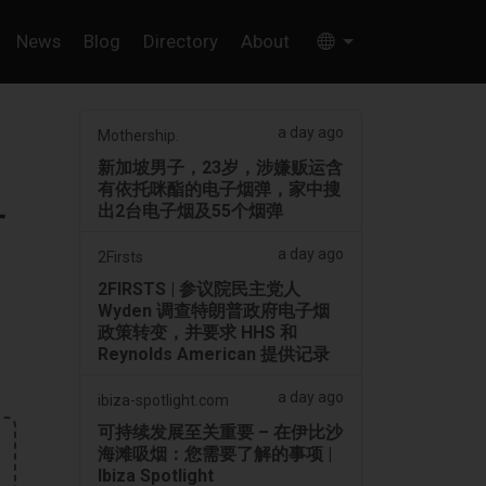
News
Blog
Directory
About
a day ago
Mothership.
新加坡男子，23岁，涉嫌贩运含
有依托咪酯的电子烟弹，家中搜
子
出2台电子烟及55个烟弹
a day ago
2Firsts
2FIRSTS | 参议院民主党人
Wyden 调查特朗普政府电子烟
政策转变，并要求 HHS 和
Reynolds American 提供记录
a day ago
ibiza-spotlight.com
可持续发展至关重要 – 在伊比沙
海滩吸烟：您需要了解的事项 |
Ibiza Spotlight