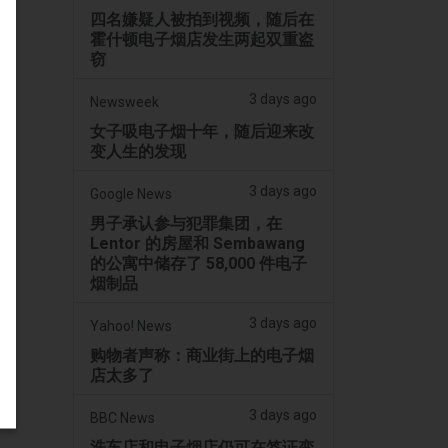
四名嫌疑人被拍到视频，随后在
霍什顿电子烟店发生两起双重盗
窃
3 days ago
Newsweek
女子吸电子烟十年，随后迎来改
变人生的发现
3 days ago
Google News
男子承认参与犯罪集团，在
Lentor 的房屋和 Sembawang
的公寓中储存了 58,000 件电子
烟制品
3 days ago
Yahoo! News
购物者声称：商业街上的电子烟
店太多了
3 days ago
BBC News
洗车店和电子烟店仍可在签证变