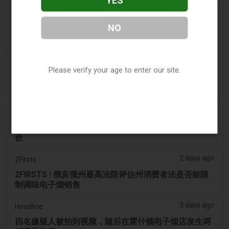
2 days ago
Tico Times
NO
哥斯达黎加新的电子烟法规原定今日生效，但并未生
效。
2 days ago
Tobacco Reporter
Please verify your age to enter our site.
Ohio 评估执行非法电子烟销售的权力 – Tobacco
Reporter
2 days ago
The National
阿联酋将于9月1日起对电子烟和vape液体实行最低税
价
2 days ago
2Firsts
2FIRSTS | 俄亥俄州最高法院评估州消费者法是否能限
制调味电子烟销售
3 days ago
Hoodline
四名嫌疑人被拍到视频，随后在霍什顿电子烟店发生两